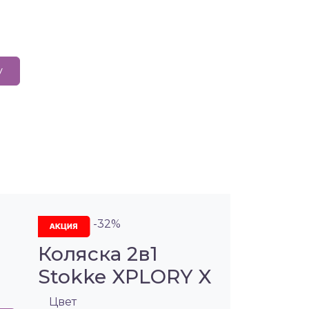
у
-32%
Коляска 2в1
Stokke XPLORY X
Цвет