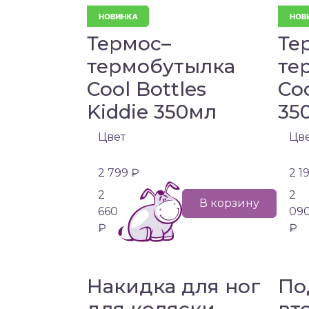
Термос–
Те
термобутылка
те
Cool Bottles
Coo
Kiddie 350мл
35
Цвет
Цв
2 799 ₽
2 1
2
2
В корзину
660
09
₽
₽
Накидка для ног
По