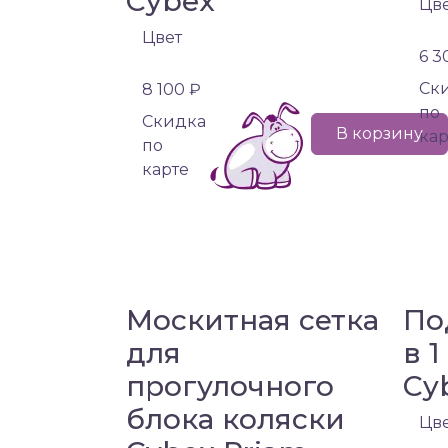
Cybex
Цв
Цвет
6 3
Cк
8 100 ₽
по
Cкидка
В корзину
кар
по
карте
Москитная сетка
По
для
в 
прогулочного
Cy
блока коляски
Цв