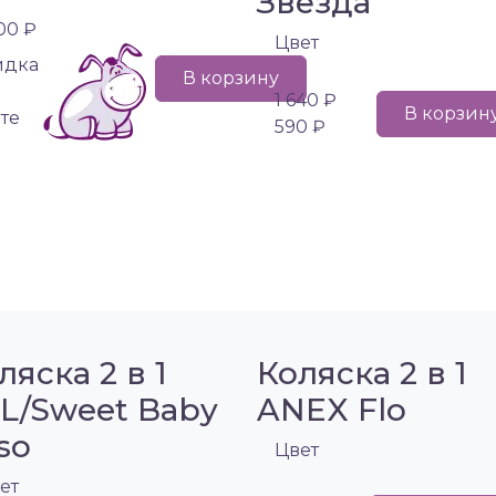
Звезда
00 ₽
Цвет
идка
В корзину
1 640 ₽
В корзин
те
590 ₽
ляска 2 в 1
Коляска 2 в 1
L/Sweet Baby
ANEX Flo
so
Цвет
ет