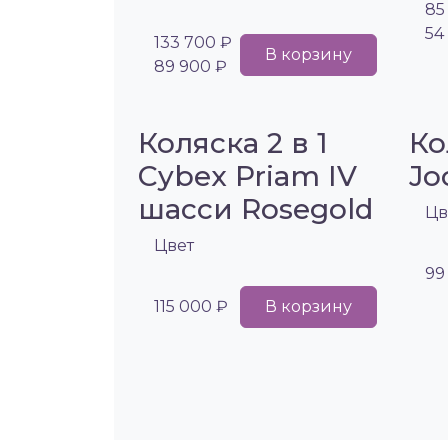
85
54
133 700 ₽
В корзину
89 900 ₽
Коляска 2 в 1
Ко
Cybex Priam IV
Jo
шасси Rosegold
Цв
Цвет
99
115 000 ₽
В корзину