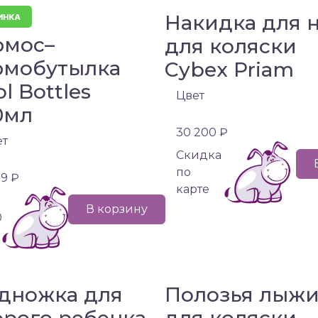
Накидка для 
рмос–
для коляски
рмобутылка
Cybex Priam
l Bottles
Цвет
0мл
30 200 ₽
ет
Cкидка
по
99 ₽
карте
В корзину
0
дножка для
Полозья лыж