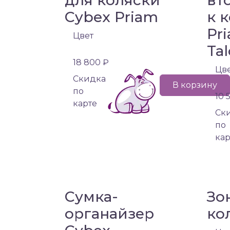
для коляски
вт
Cybex Priam
к 
Pri
Цвет
Tal
18 800 ₽
Цв
Cкидка
В корзину
по
10 
карте
Cк
по
кар
Сумка-
Зо
органайзер
ко