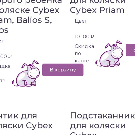
орого ребенка
для коляски
коляске Cybex
Cybex Priam
am, Balios S,
Цвет
os
10 100 ₽
ет
Cкидка
по
500 ₽
карте
идка
В корзину
те
нтик для
Подстаканник
ляски Cybex
для коляски