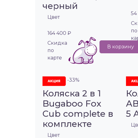
черный
54
Цвет
Cк
по
164 400 ₽
ка
Cкидка
В корзину
по
карте
-33%
Коляска 2 в 1
Ко
Bugaboo Fox
AB
Cub complete в
5 A
комплекте
Цв
Цвет