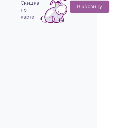
Cкидка
В корзину
по
карте