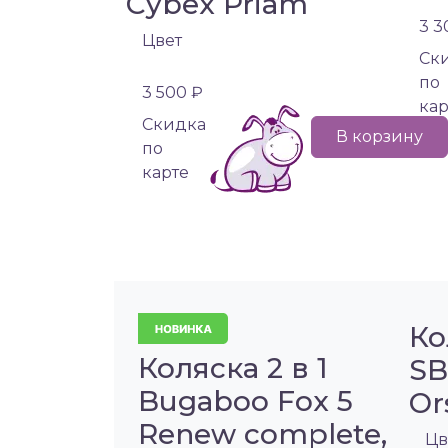
Cybex Priam
3 3
Цвет
Cк
по
3 500 ₽
кар
Cкидка
В корзину
по
карте
Ко
Коляска 2 в 1
SB
Bugaboo Fox 5
Or
Renew complete,
Цв