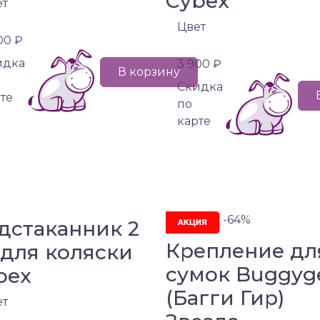
Cybex
ет
Цвет
00 ₽
идка
3 900 ₽
В корзину
Cкидка
те
по
карте
-64%
дстаканник 2
Крепление дл
1 для коляски
сумок Buggyg
bex
(Багги Гир)
ет