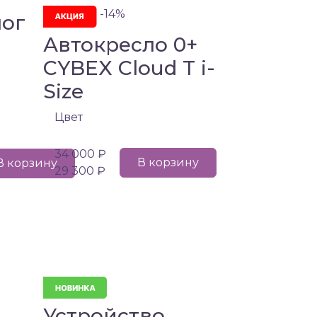
-14%
ног
Автокресло 0+
CYBEX Cloud T i-
Size
Цвет
34 000 ₽
В корзину
В корзину
29 300 ₽
и
Устройство