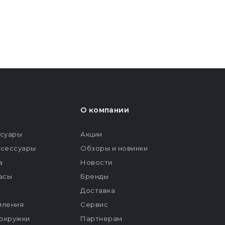
О компании
ссуары
Акции
ксессуары
Обзоры и новинки
а
Новости
расы
Бренды
Доставка
мления
Сервис
окружки
Партнерам