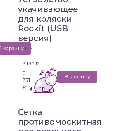
укачивающее
для коляски
Rockit (USB
версия)
В корзину
Цвет
9 190 ₽
8
В корзину
731
₽
Сетка
противомоскитная