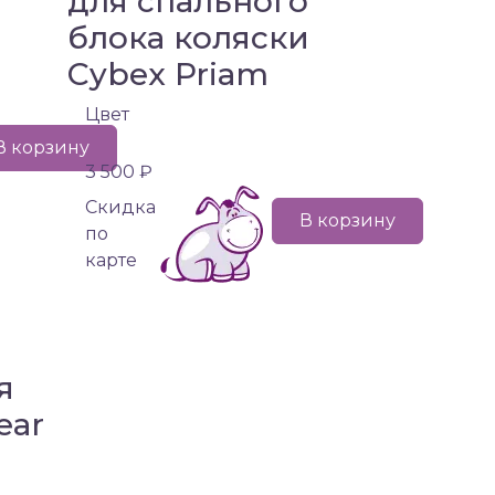
для спального
блока коляски
Cybex Priam
Цвет
В корзину
3 500 ₽
Cкидка
В корзину
по
карте
я
ear