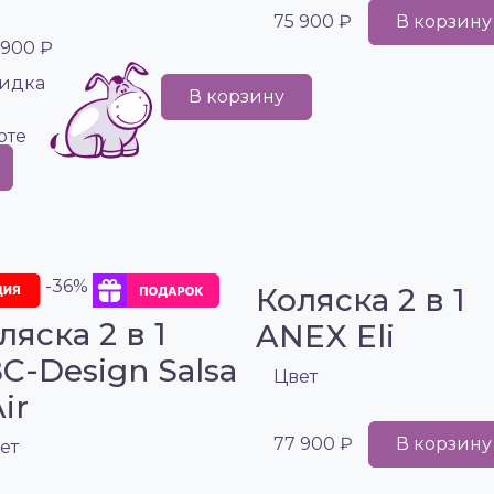
75 900 ₽
В корзину
 900 ₽
идка
В корзину
рте
-36%
Коляска 2 в 1
ляска 2 в 1
ANEX Eli
C-Design Salsa
Цвет
ir
77 900 ₽
В корзину
ет