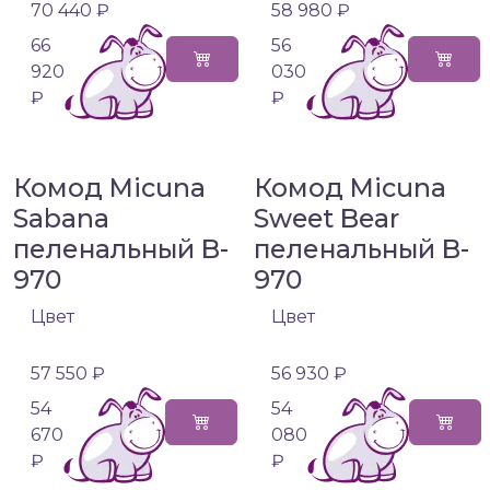
70 440 ₽
58 980 ₽
66
56
920
030
₽
₽
Комод Micuna
Комод Micuna
Sabana
Sweet Bear
пеленальный B-
пеленальный B-
970
970
Цвет
Цвет
57 550 ₽
56 930 ₽
54
54
670
080
₽
₽