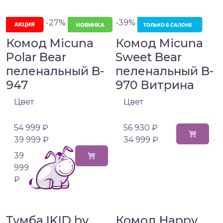
-27%
-39%
Комод Micuna
Комод Micuna
Polar Bear
Sweet Bear
пеленальный B-
пеленальный B-
947
970 Витрина
Цвет
Цвет
54 999 ₽
56 930 ₽
39 999 ₽
34 999 ₽
39
999
₽
Тумба IKID by
Комод Happy