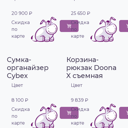
20 900 ₽
25 650 ₽
Cкидка
Cкидка
по
по
карте
карте
Сумка-
Корзина-
органайзер
рюкзак Doona
Cybex
X съемная
Цвет
Цвет
8 100 ₽
9 839 ₽
Cкидка
Cкидка
по
по
карте
карте