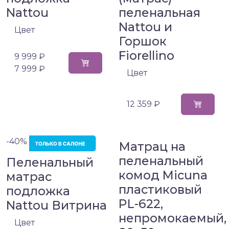
Nattou
пеленальная
Nattou и
Цвет
Горшок
Fiorellino
9 999 ₽
7 999 ₽
Цвет
12 359 ₽
-40%
Матрац на
пеленальный
Пеленальный
комод Micuna
матрас
пластиковый
подложка
PL-622,
Nattou Витрина
непромокаемый,
Цвет