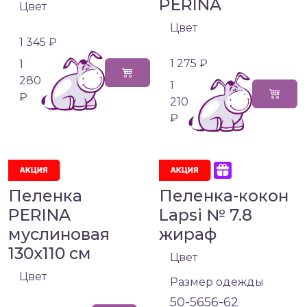
PERINA
Цвет
Цвет
1 345 ₽
1 275 ₽
1
280
1
₽
210
₽
Пеленка
Пеленка-кокон
PERINA
Lapsi № 7.8
муслиновая
жираф
130х110 см
Цвет
Цвет
Размер одежды
50-56
56-62