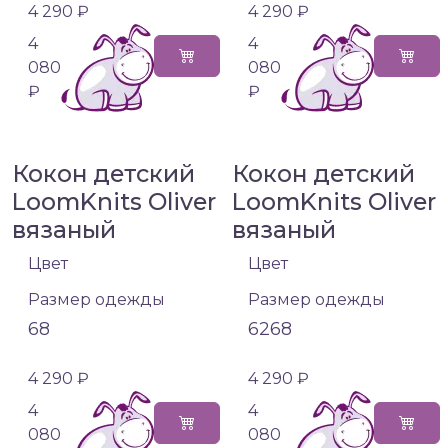
4 290 ₽
4 290 ₽
4
4
080
080
₽
₽
Кокон детский
Кокон детский
LoomKnits Oliver
LoomKnits Oliver
вязаный
вязаный
Цвет
Цвет
Размер одежды
Размер одежды
68
62
68
4 290 ₽
4 290 ₽
4
4
080
080