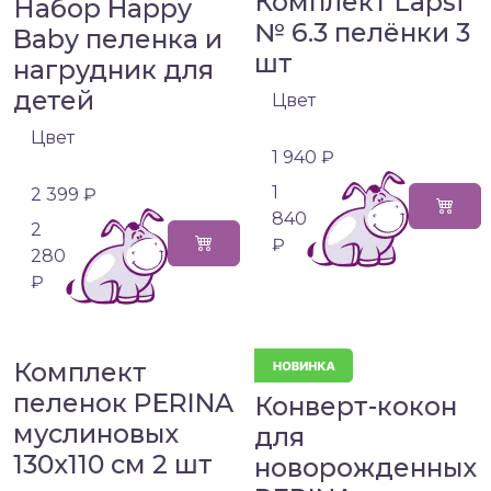
Комплект Lapsi
Набор Happy
№ 6.3 пелёнки 3
Baby пеленка и
шт
нагрудник для
детей
Цвет
Цвет
1 940 ₽
1
2 399 ₽
840
2
₽
280
₽
Комплект
пеленок PERINA
Конверт-кокон
муслиновых
для
130х110 см 2 шт
новорожденных