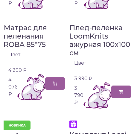
₽
₽
Матрас для
Плед-пеленка
пеленания
LoomKnits
ROBA 85*75
ажурная 100х100
см
Цвет
Цвет
4 290 ₽
3 990 ₽
4
076
3
₽
790
₽