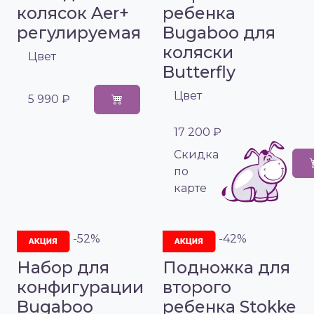
колясок Aer+
ребенка
регулируемая
Bugaboo для
коляски
Цвет
Butterfly
Цвет
5 990 ₽
17 200 ₽
Cкидка
по
карте
-52%
-42%
Набор для
Подножка для
конфигурации
второго
Bugaboo
ребенка Stokke