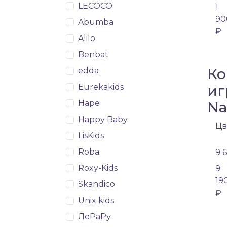
LECOCO
1
90
Abumba
₽
Alilo
Benbat
Ко
edda
иг
Eurekakids
Hape
Na
Happy Baby
Цв
LisKids
Roba
9 
Roxy-Kids
9
19
Skandico
₽
Unix kids
ЛеРаРу