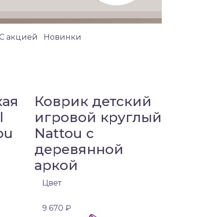
C акцией
Новинки
кая
Коврик детский
l
игровой круглый
ou
Nattou с
деревянной
аркой
Цвет
9 670 ₽