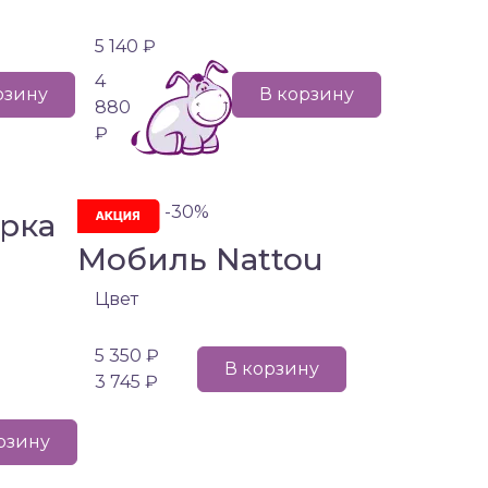
5 140 ₽
4
рзину
В корзину
880
₽
-30%
рка
Мобиль Nattou
Цвет
5 350 ₽
В корзину
3 745 ₽
рзину