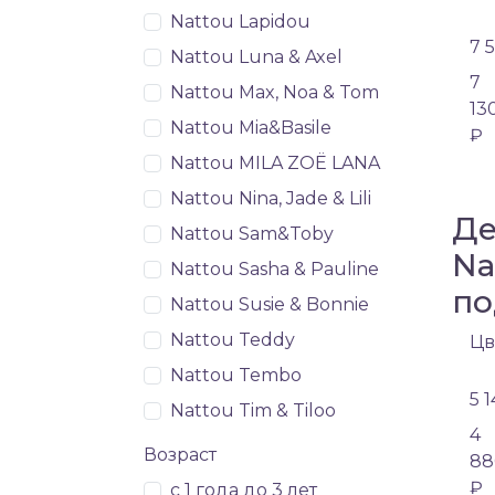
Nattou Lapidou
7 
Nattou Luna & Axel
7
Nattou Max, Noa & Tom
13
Nattou Mia&Basile
₽
Nattou MILA ZOË LANA
Nattou Nina, Jade & Lili
Де
Nattou Sam&Toby
Na
Nattou Sasha & Pauline
по
Nattou Susie & Bonnie
Nattou Teddy
Цв
Nattou Tembo
5 
Nattou Tim & Tiloo
4
Возраст
88
₽
с 1 года до 3 лет