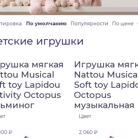
тировка:
По умолчанию
Популярности
По цене
етские игрушки
рушка мягкая
Игрушка мяг
ttou Musical
Nattou Musica
ft toy Lapidou
Soft toy Lapid
tivity Octopus
Octopus
ьминог
музыкальная
ет
Цвет
000 ₽
2 060 ₽