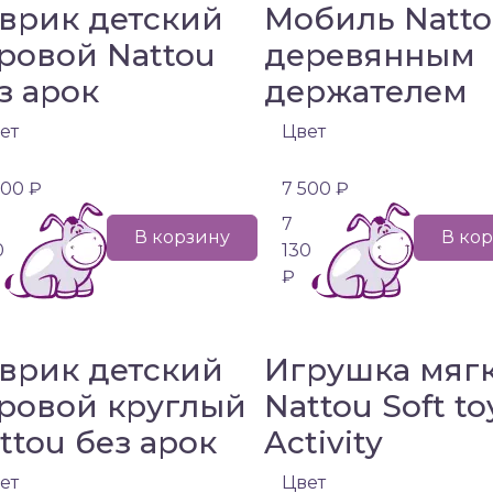
врик детский
Мобиль Natto
ровой Nattou
деревянным
з арок
держателем
ет
Цвет
500 ₽
7 500 ₽
7
В корзину
В ко
0
130
₽
врик детский
Игрушка мяг
ровой круглый
Nattou Soft to
ttou без арок
Activity
ет
Цвет