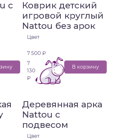
u с
Коврик детский
игровой круглый
Nattou без арок
Цвет
7 500 ₽
7
рзину
В корзину
130
₽
кая
Деревянная арка
y
Nattou с
подвесом
Цвет