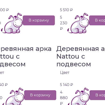
500 ₽
5 510 ₽
5
В корзину
В ко
0
230
₽
ревянная арка
Деревянная а
ttou с
Nattou с
двесом
подвесом
ет
Цвет
140 ₽
5 140 ₽
4
В корзину
В ко
0
880
₽