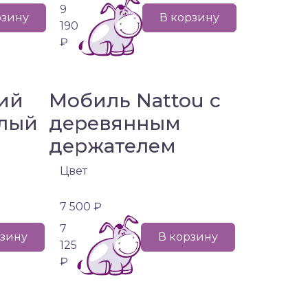
9
рзину
В корзину
190
₽
ий
Мобиль Nattou с
глый
деревянным
держателем
Цвет
7 500 ₽
7
рзину
В корзину
125
₽