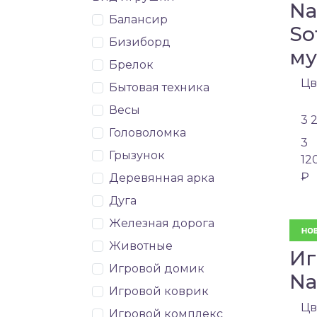
Na
Балансир
So
Бизиборд
му
Брелок
Цв
Бытовая техника
Весы
3 
Головоломка
3
Грызунок
12
₽
Деревянная арка
Дуга
Железная дорога
Животные
Иг
Игровой домик
Na
Игровой коврик
Цв
Игровой комплекс