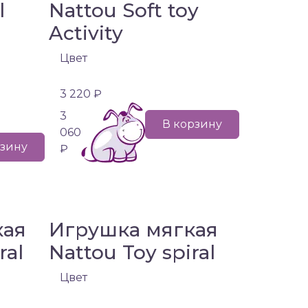
l
Nattou Soft toy
Activity
Цвет
3 220 ₽
3
В корзину
060
рзину
₽
кая
Игрушка мягкая
ral
Nattou Toy spiral
Цвет