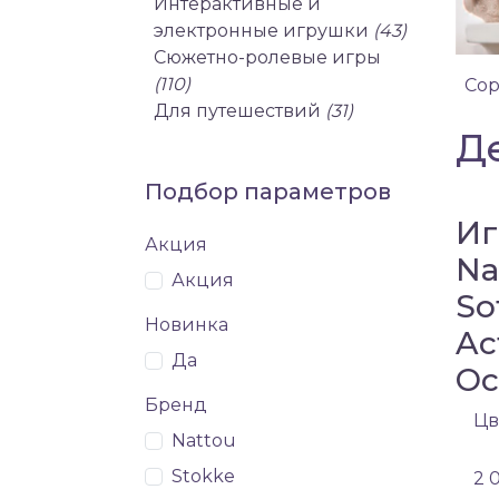
Интерактивные и
электронные игрушки
(43)
Сюжетно-ролевые игры
(110)
Сор
Для путешествий
(31)
Д
Подбор параметров
Иг
Акция
Na
Акция
So
Новинка
Ac
Да
Ос
Бренд
Цв
Nattou
Stokke
2 