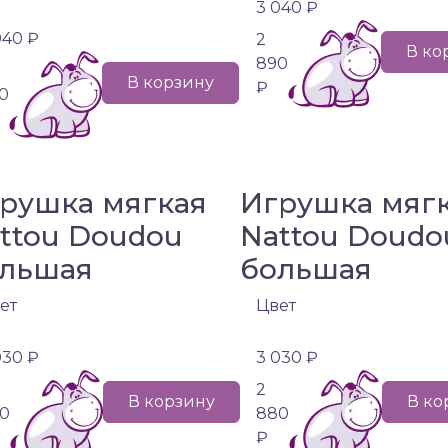
3 040 ₽
040 ₽
2
В ко
890
В корзину
₽
0
рушка мягкая
Игрушка мяг
ttou Doudou
Nattou Doudo
льшая
большая
ет
Цвет
030 ₽
3 030 ₽
2
В корзину
В ко
0
880
₽