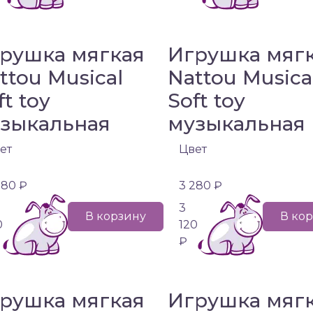
рушка мягкая
Игрушка мяг
ttou Musical
Nattou Musica
ft toy
Soft toy
зыкальная
музыкальная
ет
Цвет
280 ₽
3 280 ₽
3
В корзину
В ко
0
120
₽
рушка мягкая
Игрушка мяг