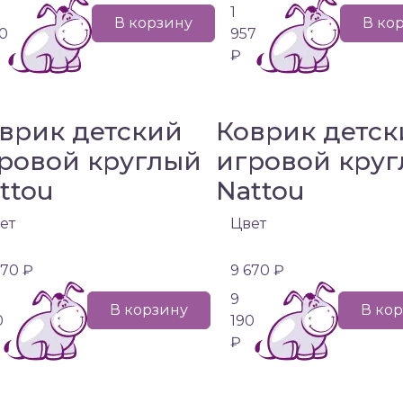
1
В корзину
В ко
0
957
₽
врик детский
Коврик детск
ровой круглый
игровой кру
ttou
Nattou
ет
Цвет
670 ₽
9 670 ₽
9
В корзину
В ко
0
190
₽