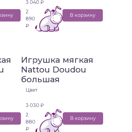
3 040 ₽
2
рзину
В корзину
890
₽
кая
Игрушка мягкая
u
Nattou Doudou
большая
Цвет
3 030 ₽
2
рзину
В корзину
880
₽