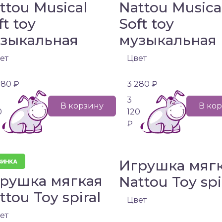
ttou Musical
Nattou Musica
ft toy
Soft toy
зыкальная
музыкальная
ет
Цвет
280 ₽
3 280 ₽
3
В корзину
В ко
0
120
₽
Игрушка мяг
рушка мягкая
Nattou Toy spi
ttou Toy spiral
Цвет
ет