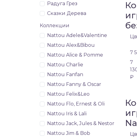
Ко
Радуга Грез
иг
Сказки Дерева
бе
Коллекции
Nattou Adele&Valentine
Цв
Nattou Alex&Bibou
7 
Nattou Alice & Pomme
7
Nattou Charlie
13
Nattou Fanfan
₽
Nattou Fanny & Oscar
Nattou Felix&Leo
Ко
Nattou Flo, Ernest & Oli
иг
Nattou Iris & Lali
Na
Nattou Jack, Jules & Nestor
Nattou Jim & Bob
Цв