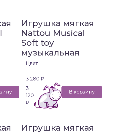
кая
Игрушка мягкая
l
Nattou Musical
Soft toy
музыкальная
Цвет
3 280 ₽
3
рзину
В корзину
120
₽
кая
Игрушка мягкая