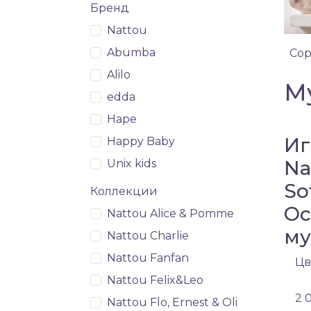
Бренд
Nattou
Abumba
Сор
Alilo
М
edda
Hape
Иг
Happy Baby
Na
Unix kids
So
Коллекции
Oc
Nattou Alice & Pomme
му
Nattou Charlie
Nattou Fanfan
Цв
Nattou Felix&Leo
2 
Nattou Flo, Ernest & Oli