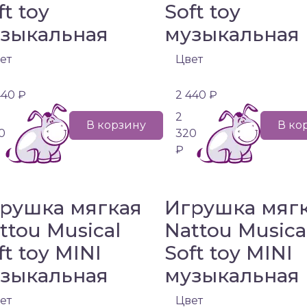
ft toy
Soft toy
зыкальная
музыкальная
ет
Цвет
440 ₽
2 440 ₽
2
В корзину
В ко
0
320
₽
рушка мягкая
Игрушка мяг
ttou Musical
Nattou Musica
ft toy MINI
Soft toy MINI
зыкальная
музыкальная
ет
Цвет