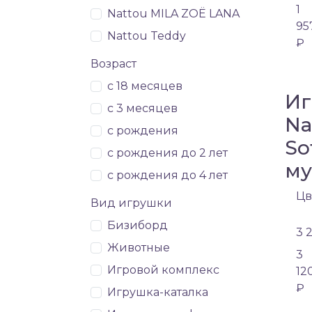
1
Nattou MILA ZOË LANA
95
Nattou Teddy
₽
Возраст
с 18 месяцев
Иг
с 3 месяцев
Na
с рождения
So
с рождения до 2 лет
му
с рождения до 4 лет
Цв
Вид игрушки
Бизиборд
3 
Животные
3
Игровой комплекс
12
₽
Игрушка-каталка