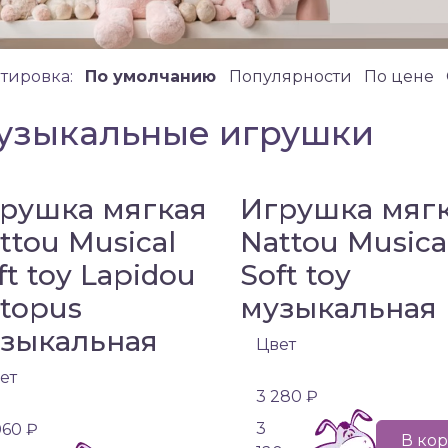
тировка:
По умолчанию
Популярности
По цене
узыкальные игрушки
рушка мягкая
Игрушка мяг
ttou Musical
Nattou Musica
ft toy Lapidou
Soft toy
topus
музыкальная
зыкальная
Цвет
ет
3 280 ₽
3
060 ₽
В ко