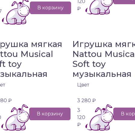
120
В корзину
₽
7
рушка мягкая
Игрушка мяг
ttou Musical
Nattou Musica
ft toy
Soft toy
зыкальная
музыкальная
ет
Цвет
280 ₽
3 280 ₽
3
В корзину
В ко
0
120
₽