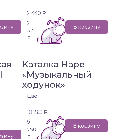
2 440 ₽
2
рзину
В корзину
320
₽
кая
Каталка Hape
l
«Музыкальный
ходунок»
Цвет
10 263 ₽
9
В корзину
750
рзину
₽