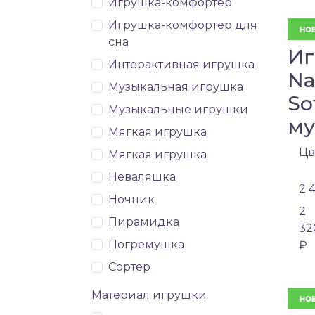
Игрушка-комфортер
Игрушка-комфортер для
сна
Иг
Интерактивная игрушка
Na
Музыкальная игрушка
So
Музыкальные игрушки
му
Мягкая игрушка
Цв
Мягкая игрушка
Неваляшка
2 
Ночник
2
Пирамидка
32
Погремушка
₽
Сортер
Материал игрушки