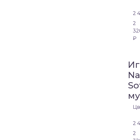
2 
2
32
₽
Иг
Na
So
му
Цв
2 
2