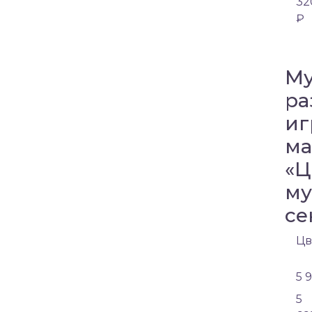
32
₽
Му
ра
иг
ма
«Ц
му
се
Цв
5 
5