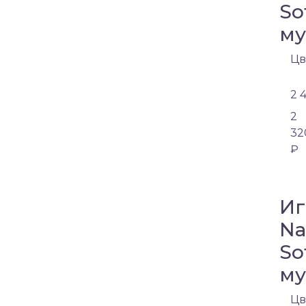
So
му
Цв
2 
2
32
₽
Иг
Na
So
му
Цв