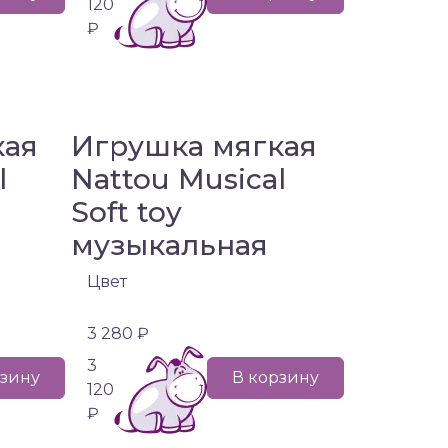
120
₽
кая
Игрушка мягкая
l
Nattou Musical
Soft toy
музыкальная
Цвет
3 280 ₽
3
рзину
В корзину
120
₽