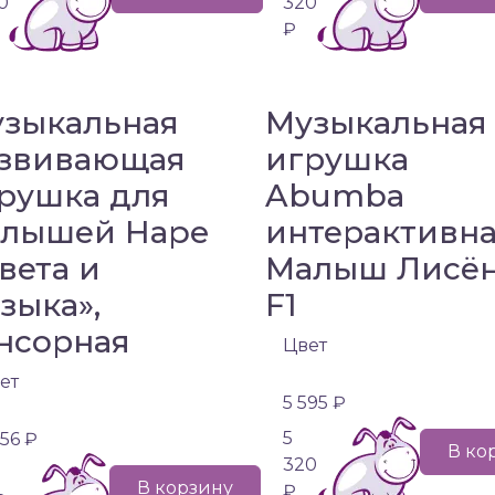
0
320
₽
зыкальная
Музыкальная
звивающая
игрушка
рушка для
Abumba
лышей Hape
интерактивн
вета и
Малыш Лисё
зыка»‎,
F1
нсорная
Цвет
ет
5 595 ₽
5
956 ₽
В ко
320
В корзину
₽