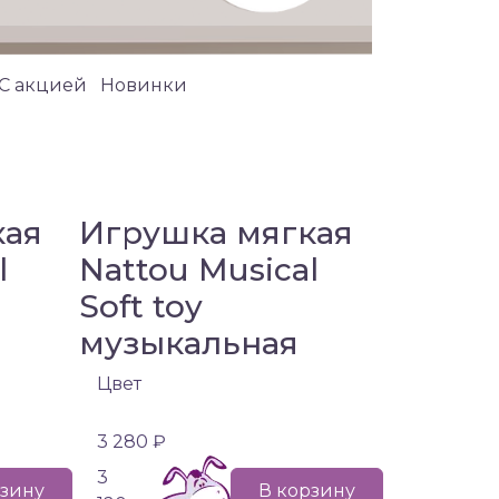
C акцией
Новинки
кая
Игрушка мягкая
l
Nattou Musical
Soft toy
музыкальная
Цвет
3 280 ₽
3
рзину
В корзину