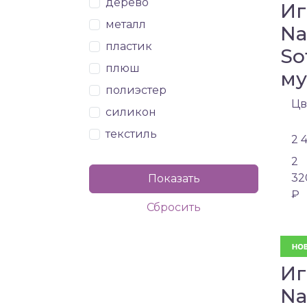
дерево
Иг
металл
Na
пластик
So
плюш
му
полиэстер
Цв
силикон
текстиль
2 
2
32
₽
Иг
Na