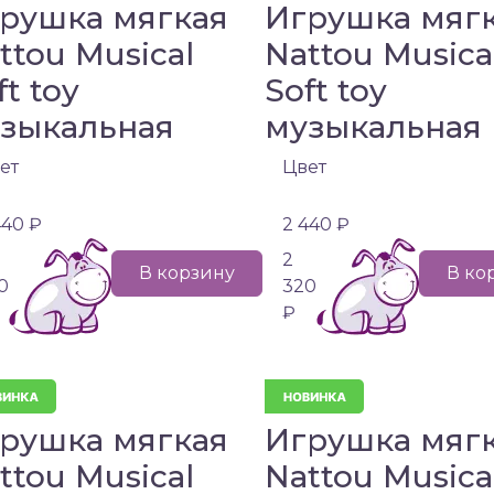
рушка мягкая
Игрушка мяг
ttou Musical
Nattou Musica
ft toy
Soft toy
зыкальная
музыкальная
ет
Цвет
440 ₽
2 440 ₽
2
В корзину
В ко
0
320
₽
рушка мягкая
Игрушка мяг
ttou Musical
Nattou Musica