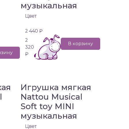
музыкальная
Цвет
2 440 ₽
2
В корзину
320
рзину
₽
кая
Игрушка мягкая
l
Nattou Musical
Soft toy MINI
музыкальная
Цвет