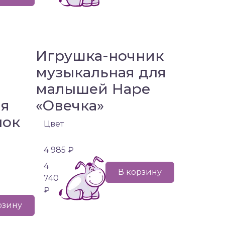
Игрушка-ночник
музыкальная для
малышей Hape
ая
«Овечка»
нок
Цвет
4 985 ₽
4
В корзину
740
₽
рзину