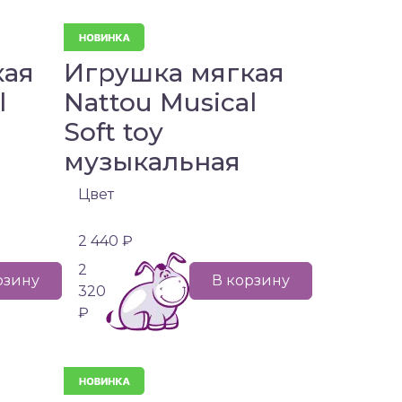
кая
Игрушка мягкая
l
Nattou Musical
Soft toy
музыкальная
Цвет
2 440 ₽
2
рзину
В корзину
320
₽