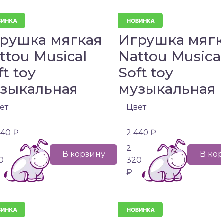
рушка мягкая
Игрушка мяг
ttou Musical
Nattou Musica
ft toy
Soft toy
зыкальная
музыкальная
ет
Цвет
440 ₽
2 440 ₽
2
В корзину
В ко
0
320
₽