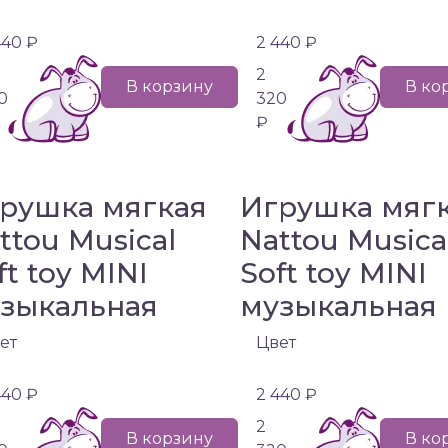
440 ₽
2 440 ₽
2
В корзину
В ко
0
320
₽
рушка мягкая
Игрушка мяг
ttou Musical
Nattou Musica
ft toy MINI
Soft toy MINI
зыкальная
музыкальная
ет
Цвет
440 ₽
2 440 ₽
2
В корзину
В ко