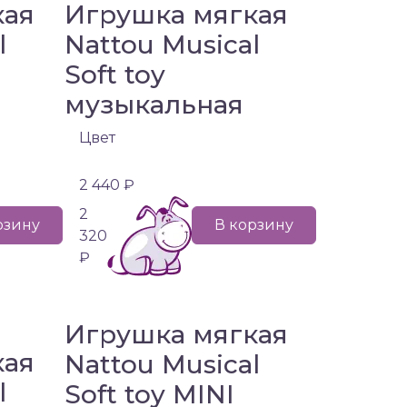
кая
Игрушка мягкая
l
Nattou Musical
Soft toy
музыкальная
Цвет
2 440 ₽
2
рзину
В корзину
320
₽
Игрушка мягкая
кая
Nattou Musical
l
Soft toy MINI