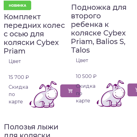
Подножка для
второго
Комплект
ребенка к
передних колес
коляске Cybex
с осью для
Priam, Balios S,
коляски Cybex
Talos
Priam
Цвет
Цвет
10 500 ₽
15 700 ₽
Cкидка
Cкидка
по
по
карте
карте
Полозья лыжи
для коляски