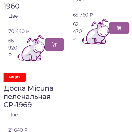
1960
65 760 ₽
Цвет
62
70 440 ₽
470
₽
66
920
₽
Доска Micuna
пеленальная
CP-1969
Цвет
21 640 ₽