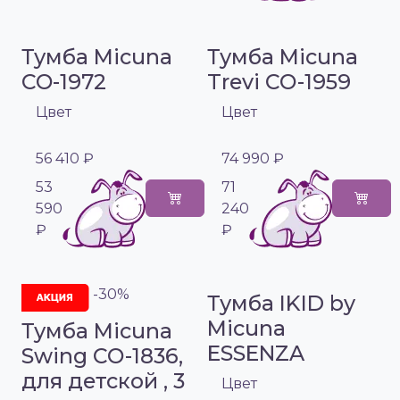
Тумба Micuna
Тумба Micuna
CO-1972
Trevi СО-1959
Цвет
Цвет
56 410 ₽
74 990 ₽
53
71
590
240
₽
₽
-30%
Тумба IKID by
Micuna
Тумба Micuna
ESSENZA
Swing СО-1836,
для детской , 3
Цвет