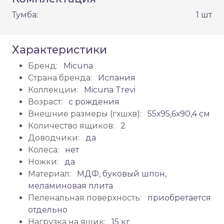
Тумба:
1 шт
Характеристики
Бренд:
Micuna
Страна бренда:
Испания
Коллекции:
Micuna Trevi
Возраст:
с рождения
Внешние размеры (гхшхв):
55х95,6х90,4 см
Количество ящиков:
2
Доводчики:
да
Колеса:
нет
Ножки:
да
Материал:
МДФ, буковый шпон,
меламиновая плита
Пеленальная поверхность:
приобретается
отдельно
Нагрузка на ящик:
15 кг