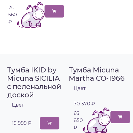
20
560
₽
Тумба IKID by
Тумба Micuna
Micuna SICILIA
Martha CO-1966
с пеленальной
Цвет
доской
70 370 ₽
Цвет
66
850
19 999 ₽
₽