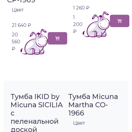
1 260 ₽
Цвет
1
200
21 640 ₽
₽
20
560
₽
Тумба IKID by
Тумба Micuna
Micuna SICILIA
Martha CO-
с
1966
пеленальной
Цвет
доской