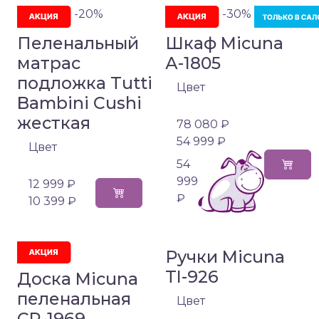
-20%
-30%
Пеленальный
Шкаф Micuna
матрас
А-1805
подложка Tutti
Цвет
Bambini Cushi
жесткая
78 080 ₽
54 999 ₽
Цвет
54
999
12 999 ₽
₽
10 399 ₽
Ручки Micuna
TI-926
Доска Micuna
пеленальная
Цвет
CP-1969