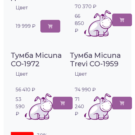
70 370 ₽
Цвет
66
850
19 999 ₽
₽
Тумба Micuna
Тумба Micuna
CO-1972
Trevi СО-1959
Цвет
Цвет
56 410 ₽
74 990 ₽
53
71
590
240
₽
₽