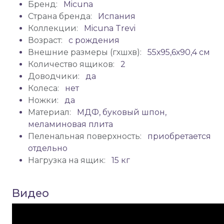
Бренд:
Micuna
Страна бренда:
Испания
Коллекции:
Micuna Trevi
Возраст:
с рождения
Внешние размеры (гхшхв):
55х95,6х90,4 см
Количество ящиков:
2
Доводчики:
да
Колеса:
нет
Ножки:
да
Материал:
МДФ, буковый шпон,
меламиновая плита
Пеленальная поверхность:
приобретается
отдельно
Нагрузка на ящик:
15 кг
Видео