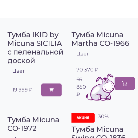
Тумба IKID by
Тумба Micuna
Micuna SICILIA
Martha CO-1966
с пеленальной
Цвет
доской
70 370 ₽
Цвет
66
850
19 999 ₽
₽
-30%
Тумба Micuna
CO-1972
Тумба Micuna
Swing СО-1836,