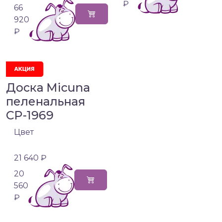
₽
66
920
₽
Доска Micuna
пеленальная
CP-1969
Цвет
21 640 ₽
20
560
₽