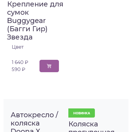
Крепление для
сумок
Buggygear
(Багги Гир)
Звезда
Цвет
1 640 ₽
590 ₽
Автокресло /
коляска
Коляска
Doona X