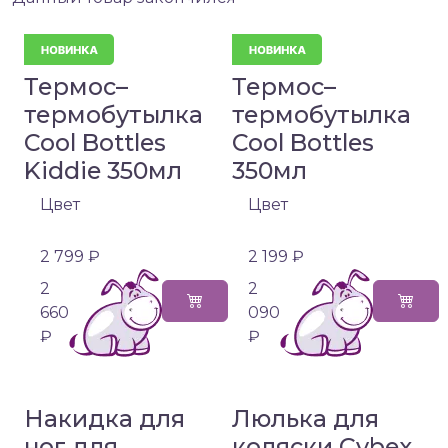
Термос–
Термос–
термобутылка
термобутылка
Cool Bottles
Cool Bottles
Kiddie 350мл
350мл
Цвет
Цвет
2 799 ₽
2 199 ₽
2
2
660
090
₽
₽
Накидка для
Люлька для
ног для
коляски Cybex