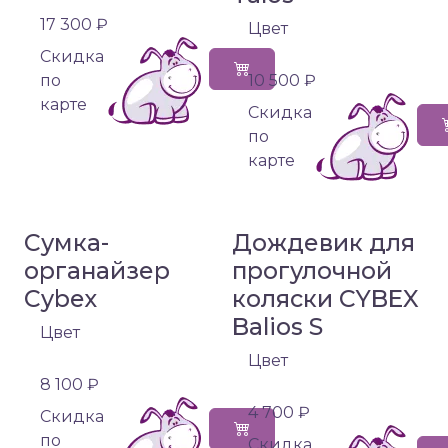
17 300 ₽
Цвет
Cкидка
по
10 500 ₽
карте
Cкидка
по
карте
Сумка-
Дождевик для
органайзер
прогулочной
Cybex
коляски CYBEX
Balios S
Цвет
Цвет
8 100 ₽
4 700 ₽
Cкидка
по
Cкидка