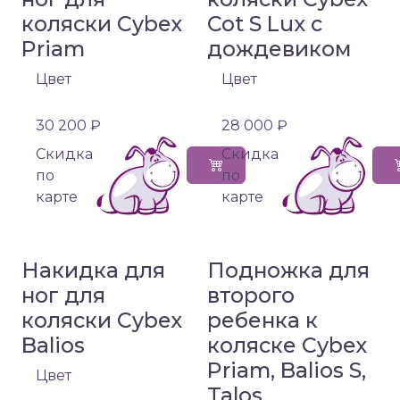
коляски Cybex
Cot S Lux с
Priam
дождевиком
Цвет
Цвет
30 200 ₽
28 000 ₽
Cкидка
Cкидка
по
по
карте
карте
Накидка для
Подножка для
ног для
второго
коляски Cybex
ребенка к
Balios
коляске Cybex
Priam, Balios S,
Цвет
Talos