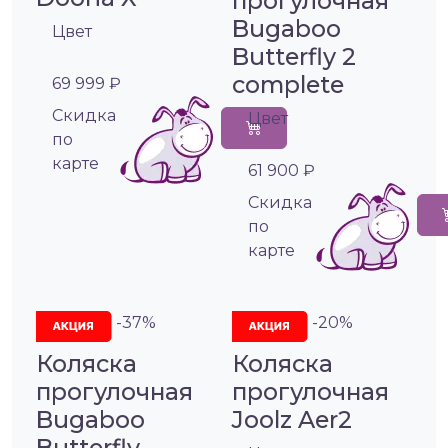
прогулочная
Bugaboo
Цвет
Butterfly 2
complete
69 999 ₽
Cкидка
Цвет
по
карте
61 900 ₽
Cкидка
по
карте
-37%
-20%
Коляска
Коляска
прогулочная
прогулочная
Bugaboo
Joolz Aer2
Butterfly