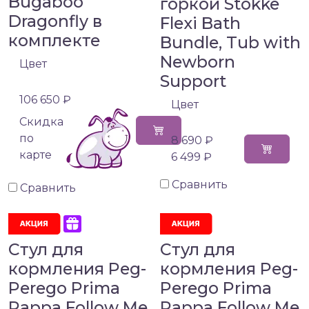
Bugaboo
горкой Stokke
Dragonfly в
Flexi Bath
комплекте
Bundle, Tub with
Newborn
Цвет
Support
106 650 ₽
Цвет
Cкидка
по
8 690 ₽
карте
6 499 ₽
Сравнить
Сравнить
Стул для
Стул для
кормления Peg-
кормления Peg-
Perego Prima
Perego Prima
Pappa Follow Me
Pappa Follow Me