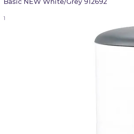
Basic NEW White/Grey 912692
1