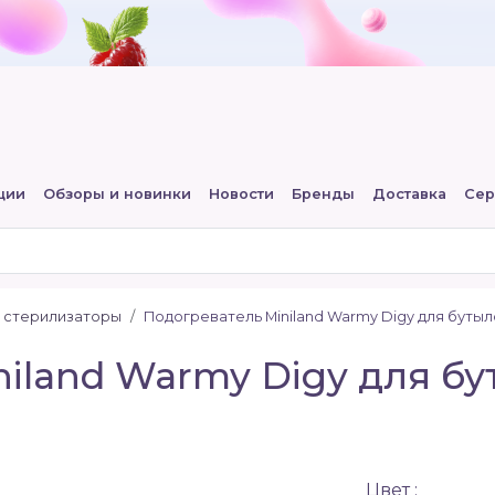
ции
Обзоры и новинки
Новости
Бренды
Доставка
Сер
и стерилизаторы
Подогреватель Miniland Warmy Digy для буты
iland Warmy Digy для бу
Цвет :