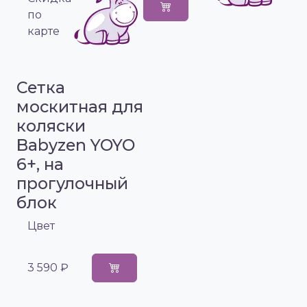
по
карте
Сетка
москитная для
коляски
Babyzen YOYO
6+, на
прогулочный
блок
Цвет
3 590 ₽