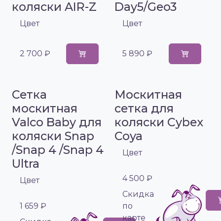
коляски AIR-Z
Day5/Geo3
Цвет
Цвет
2 700 ₽
5 890 ₽
Сетка
Москитная
москитная
сетка для
Valco Baby для
коляски Cybex
коляски Snap
Coya
/Snap 4 /Snap 4
Цвет
Ultra
4 500 ₽
Цвет
Cкидка
1 659 ₽
по
карте