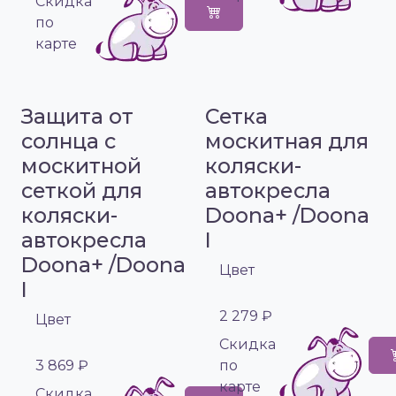
Cкидка
по
карте
Защита от
Сетка
солнца с
москитная для
москитной
коляски-
сеткой для
автокресла
коляски-
Doona+ /Doona
автокресла
I
Doona+ /Doona
Цвет
I
2 279 ₽
Цвет
Cкидка
3 869 ₽
по
карте
Cкидка