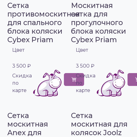
Сетка
Москитная
противомоскитная
сетка для
для спального
прогулочного
блока коляски
блока коляски
Cybex Priam
Cybex Priam
Цвет
Цвет
3 500 ₽
3 500 ₽
Cкидка
Cкидка
по
по
карте
карте
Сетка
Сетка
москитная
москитная для
Anex для
колясок Joolz