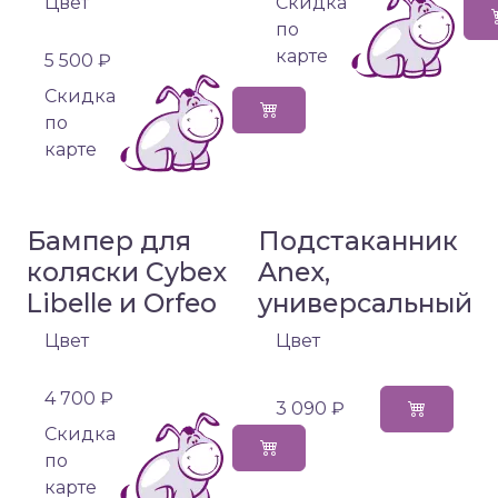
Цвет
Cкидка
по
карте
5 500 ₽
Cкидка
по
карте
Бампер для
Подстаканник
коляски Cybex
Anex,
Libelle и Orfeo
универсальный
Цвет
Цвет
4 700 ₽
3 090 ₽
Cкидка
по
карте