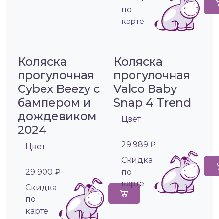
по
карте
Коляска
Коляска
прогулочная
прогулочная
Cybex Beezy с
Valco Baby
бампером и
Snap 4 Trend
дождевиком
Цвет
2024
29 989 ₽
Цвет
Cкидка
29 900 ₽
по
карте
Cкидка
по
карте