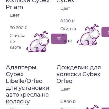
коляски Cybex
Cybex
Priam
Цвет
Цвет
8 100 ₽
30 200 ₽
Cкидка
по
Cкидка
карте
по
карте
Адаптеры
Дождевик для
Cybex
коляски Cybex
Libelle/Orfeo
Orfeo
для установки
Цвет
автокресла на
коляску
4 800 ₽