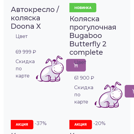
Автокресло /
коляска
Коляска
Doona X
прогулочная
Bugaboo
Цвет
Butterfly 2
complete
69 999 ₽
Cкидка
Цвет
по
карте
61 900 ₽
Cкидка
по
карте
-37%
-20%