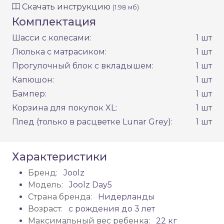
Скачать инструкцию
(1.98 мб)
Комплектация
Шасси с колесами:
1 шт
Люлька с матрасиком:
1 шт
Прогулочный блок с вкладышем:
1 шт
Капюшон:
1 шт
Бампер:
1 шт
Корзина для покупок XL:
1 шт
Плед (только в расцветке Lunar Grey):
1 шт
Характеристики
Бренд:
Joolz
Модель:
Joolz Day5
Страна бренда:
Нидерланды
Возраст:
с рождения до 3 лет
Максимальный вес ребенка:
22 кг