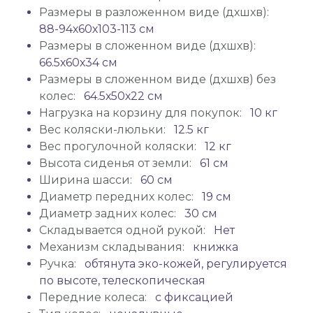
Размеры в разложенном виде (дхшхв):
88-94х60х103-113 см
Размеры в сложенном виде (дхшхв):
66.5х60х34 см
Размеры в сложенном виде (дхшхв) без
колес:
64.5х50х22 см
Нагрузка на корзину для покупок:
10 кг
Вес коляски-люльки:
12.5 кг
Вес прогулочной коляски:
12 кг
Высота сиденья от земли:
61 см
Ширина шасси:
60 см
Диаметр передних колес:
19 см
Диаметр задних колес:
30 см
Складывается одной рукой:
Нет
Механизм складывания:
книжка
Ручка:
обтянута эко-кожей, регулируется
по высоте, телескопическая
Передние колеса:
с фиксацией