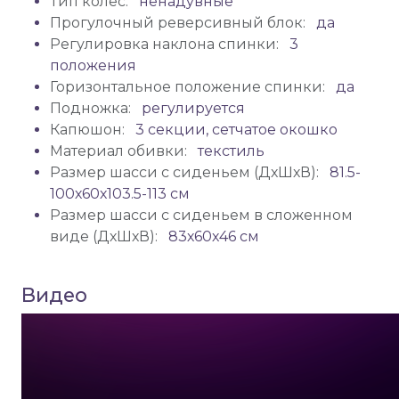
Тип колес:
ненадувные
Прогулочный реверсивный блок:
да
Регулировка наклона спинки:
3
положения
Горизонтальное положение спинки:
да
Подножка:
регулируется
Капюшон:
3 секции, сетчатое окошко
Материал обивки:
текстиль
Размер шасси с сиденьем (ДхШхВ):
81.5-
100х60х103.5-113 см
Размер шасси с сиденьем в сложенном
виде (ДхШхВ):
83х60х46 см
Видео