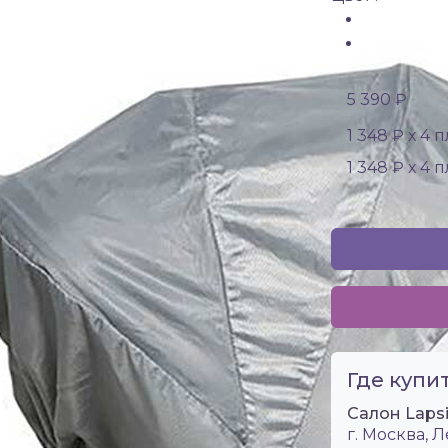
5 390 ₽
1 348 ₽ х 4 
1 348 ₽ х 4 
Где купит
Салон Laps
г. Москва, Л