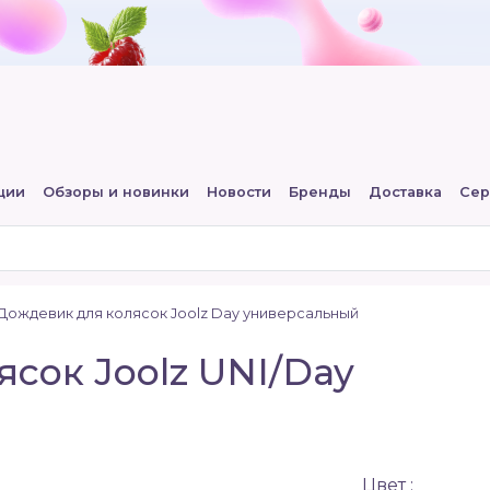
ции
Обзоры и новинки
Новости
Бренды
Доставка
Сер
Дождевик для колясок Joolz Day универсальный
сок Joolz UNI/Day
Цвет :