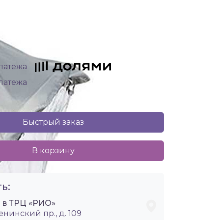
платежа
платежа
Быстрый заказ
В корзину
ь:
i в ТРЦ «РИО»
енинский пр., д. 109