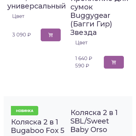
универсальный
сумок
Buggygear
Цвет
(Багги Гир)
Звезда
3 090 ₽
Цвет
1 640 ₽
590 ₽
Коляска 2 в 1
SBL/Sweet
Коляска 2 в 1
Baby Orso
Bugaboo Fox 5