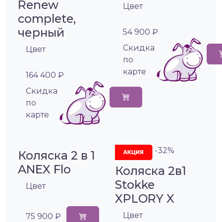
Renew
Цвет
complete,
черный
54 900 ₽
Cкидка
Цвет
по
карте
164 400 ₽
Cкидка
по
карте
-32%
Коляска 2 в 1
ANEX Flo
Коляска 2в1
Stokke
Цвет
XPLORY X
Цвет
75 900 ₽