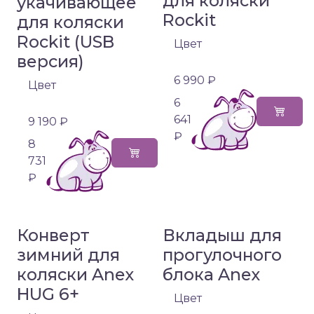
для коляски
укачивающее
Rockit
для коляски
Rockit (USB
Цвет
версия)
6 990 ₽
Цвет
6
641
9 190 ₽
₽
8
731
₽
Конверт
Вкладыш для
зимний для
прогулочного
коляски Anex
блока Anex
HUG 6+
Цвет