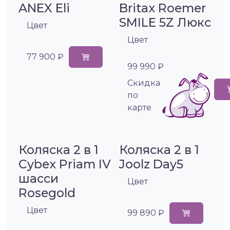
ANEX Eli
Britax Roemer
SMILE 5Z Люкс
Цвет
Цвет
77 900 ₽
99 990 ₽
Cкидка
по
карте
Коляска 2 в 1
Коляска 2 в 1
Cybex Priam IV
Joolz Day5
шасси
Цвет
Rosegold
Цвет
99 890 ₽