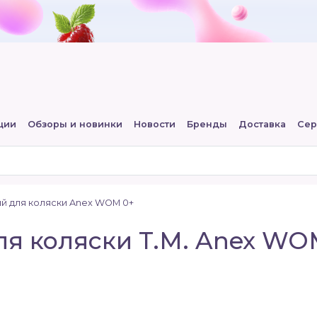
ции
Обзоры и новинки
Новости
Бренды
Доставка
Сер
й для коляски Anex WOM 0+
я коляски T.M. Anex WOM 