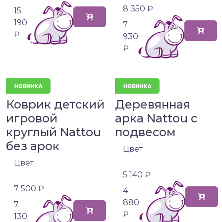
8 350 ₽
15
190
7
₽
930
₽
Коврик детский
Деревянная
игровой
арка Nattou с
круглый Nattou
подвесом
без арок
Цвет
Цвет
5 140 ₽
7 500 ₽
4
880
7
₽
130