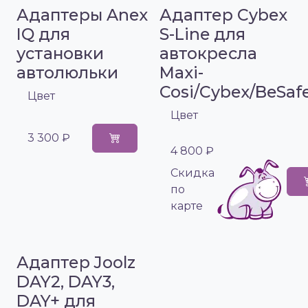
Адаптеры Anex
Адаптер Cybex
IQ для
S-Line для
установки
автокресла
автолюльки
Maxi-
Cosi/Cybex/BeSaf
Цвет
Цвет
3 300 ₽
4 800 ₽
Cкидка
по
карте
Адаптер Joolz
DAY2, DAY3,
DAY+ для