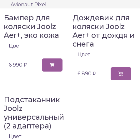
- Avionaut Pixel
Бампер для
Дождевик для
коляски Joolz
коляски Joolz
Aer+, эко кожа
Aer+ от дождя и
снега
Цвет
Цвет
6 990 ₽
6 890 ₽
Подстаканник
Joolz
универсальный
(2 адаптера)
Цвет