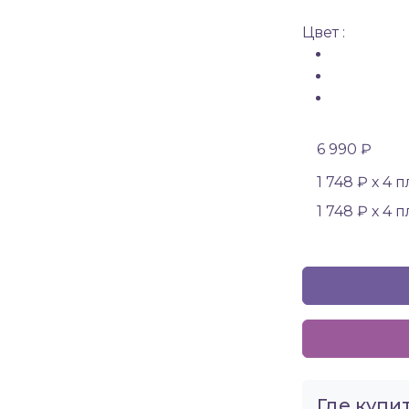
Цвет :
6 990 ₽
1 748 ₽ х 4 
1 748 ₽ х 4 
Где купит