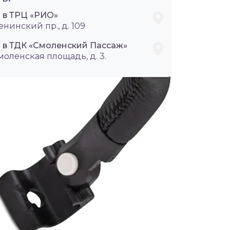
i в ТРЦ «РИО»
енинский пр., д. 109
i в ТДК «Смоленский Пассаж»
Смоленская площадь, д. 3.