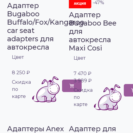
-47%
Адаптер
Bugaboo
Адаптер
Buffalo/Fox/Kangaroo
Bugaboo Bee
car seat
для
adapters для
автокресла
автокресла
Maxi Cosi
Цвет
Цвет
8 250 ₽
7 470 ₽
3 989 ₽
Cкидка
по
Cкидка
карте
по
карте
Адаптеры Anex
Адаптер для