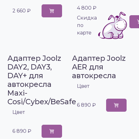
4 800 ₽
2 660 ₽
Cкидка
по
карте
Адаптер Joolz
Адаптер Joolz
DAY2, DAY3,
AER для
DAY+ для
автокресла
автокресла
Цвет
Maxi-
Cosi/Cybex/BeSafe
6 890 ₽
Цвет
6 890 ₽