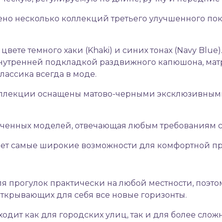
ено несколько коллекций третьего улучшенного пок
цвете темного хаки (Khaki) и синих тонах (Navy Blue
внутренней подкладкой раздвижного капюшона, матр
лассика всегда в моде.
оллекции оснащены матово-черными эксклюзивными
онченных моделей, отвечающая любым требованиям 
яет самые широкие возможности для комфортной пр
я прогулок практически на любой местности, поэто
ткрывающих для себя все новые горизонты.
одит как для городских улиц, так и для более сло