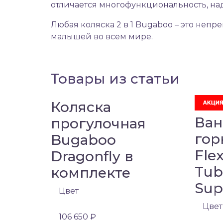
отличается многофункциональность, на
Любая коляска 2 в 1 Bugaboo – это неп
малышей во всем мире.
Товары из статьи
Коляска
Ван
прогулочная
гор
Bugaboo
Fle
Dragonfly в
Tub
комплекте
Sup
Цвет
Цвет
106 650 ₽