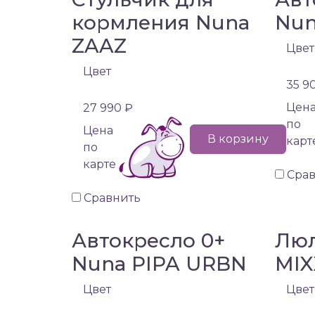
кормления Nuna
Nun
ZAAZ
Цвет
Цвет
35 9
Цен
27 990 ₽
по
Цена
В корзину
карт
по
карте
Сра
Сравнить
Автокресло 0+
Люл
Nuna PIPA URBN
MI
Цвет
Цвет