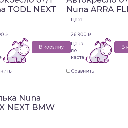
a TODL NEXT
Nuna ARRA FL
Цвет
00 ₽
26 900 ₽
а
Цена
В корзину
В 
по
е
карте
внить
Сравнить
ька Nuna
XX NEXT BMW