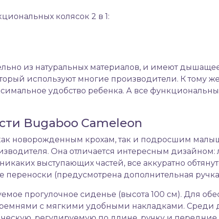
циональных колясок 2 в 1:
льно из натуральных материалов, и имеют дышащее
который используют многие производители. К тому 
ксимальное удобство ребенка. А все функциональ
сти Bugaboo Cameleon
ак новорожденным крохам, так и подросшим малышам
изводителя. Она отличается интересным дизайном:
никаких выступающих частей, все аккуратно обтянут
е переноски (предусмотрена дополнительная ручка
уемое прогулочное сиденье (высота 100 см). Для о
ремнями с мягкими удобными накладками. Среди 
ескую, регулируемую по длине, ручку и передние 