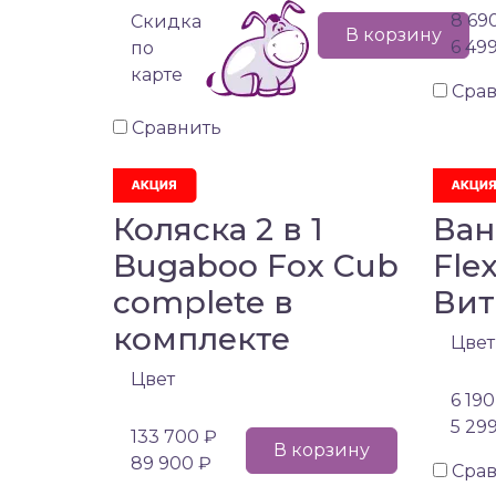
8 69
Cкидка
В корзину
6 49
по
карте
Сра
Сравнить
Коляска 2 в 1
Ван
Bugaboo Fox Cub
Fle
complete в
Вит
комплекте
Цвет
Цвет
6 190
5 29
133 700 ₽
В корзину
89 900 ₽
Сра