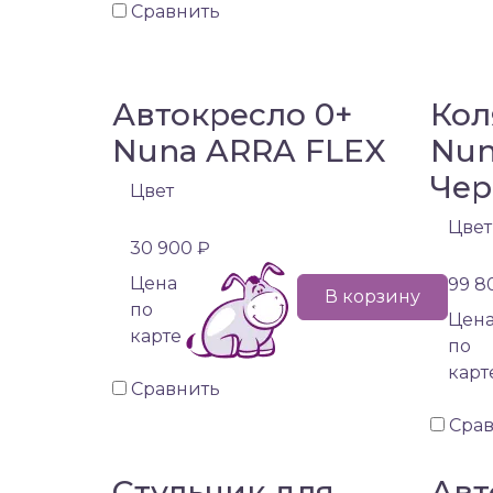
Сравнить
Автокресло 0+
Кол
Nuna ARRA FLEX
Nun
Чер
Цвет
Цвет
30 900 ₽
Цена
99 8
В корзину
по
Цен
карте
по
карт
Сравнить
Сра
Стульчик для
Авт