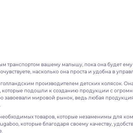
 транспортом вашему малышу, пока она будет ему н
почувствуете, насколько она проста и удобна в управ
голландским производителем детских колясок. Она 
у, которые подошли к созданию продукции с огромн
ро завоевали мировой рынок, ведь любая продукци
.
 необходимых товаров, которые незаменимы для ком
Bugaboo, которые благодаря своему качеству, удобс
.