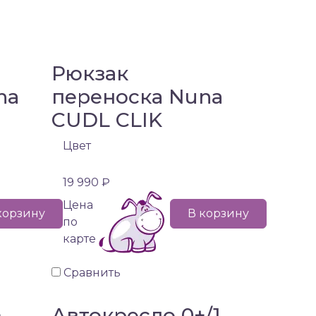
Рюкзак
na
переноска Nuna
CUDL CLIK
Цвет
19 990 ₽
Цена
корзину
В корзину
по
карте
Сравнить
+
Автокресло 0+/1