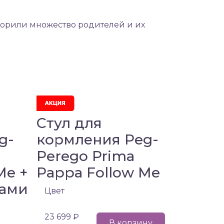
окорили множество родителей и их
Стул для
g-
кормления Peg-
Perego Prima
Me +
Pappa Follow Me
ками
Цвет
23 699 ₽
В корзину