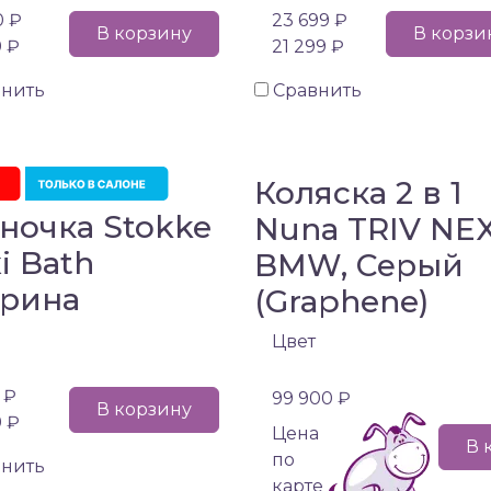
0 ₽
23 699 ₽
В корзину
В корзи
9 ₽
21 299 ₽
внить
Сравнить
Коляска 2 в 1
ночка Stokke
Nuna TRIV NE
xi Bath
BMW, Серый
рина
(Graphene)
Цвет
 ₽
99 900 ₽
В корзину
9 ₽
Цена
В 
по
внить
карте