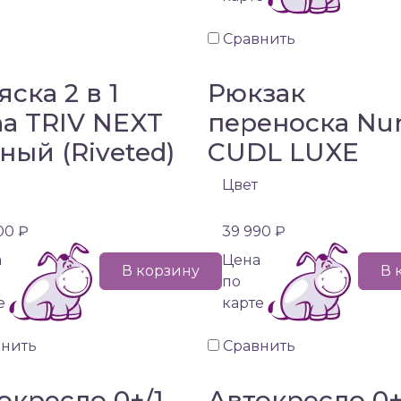
Сравнить
яска 2 в 1
Рюкзак
a TRIV NEXT
переноска Nu
ный (Riveted)
CUDL LUXE
Цвет
00 ₽
39 990 ₽
а
Цена
В корзину
В 
по
е
карте
внить
Сравнить
окресло 0+/1
Автокресло 0