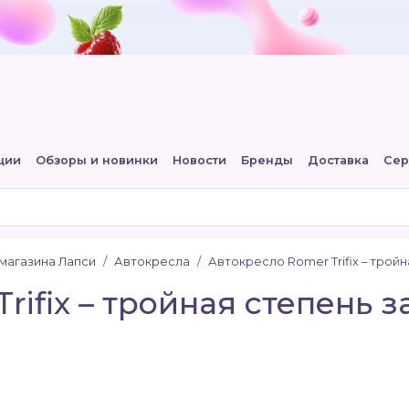
ции
Обзоры и новинки
Новости
Бренды
Доставка
Сер
-магазина Лапси
Автокресла
Автокресло Romer Trifix – трой
rifix – тройная степень 