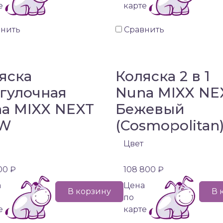
е
карте
внить
Сравнить
яска
Коляска 2 в 1
гулочная
Nuna MIXX NE
a MIXX NEXT
Бежевый
W
(Cosmopolitan
Цвет
00 ₽
108 800 ₽
а
Цена
В корзину
В 
по
е
карте