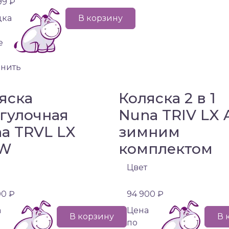
99 ₽
дка
В корзину
е
внить
яска
Коляска 2 в 1
гулочная
Nuna TRIV LX 
a TRVL LX
зимним
W
комплектом
Цвет
00 ₽
94 900 ₽
а
Цена
В корзину
В 
по