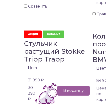
карт
Сравнить
Сра
Кол
Стульчик
про
растущий Stokke
Nun
Tripp Trapp
BM
Цвет
Цвет
31 990 ₽
84 9
30
Цен
В корзину
390
по
₽
карт