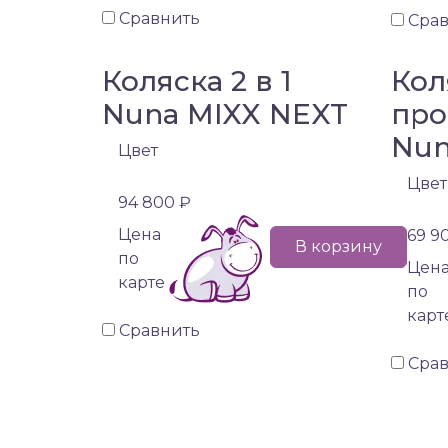
Сравнить
Сра
Коляска 2 в 1
Кол
Nuna MIXX NEXT
про
Nun
Цвет
Цвет
94 800 ₽
Цена
69 9
В корзину
по
Цен
карте
по
карт
Сравнить
Сра