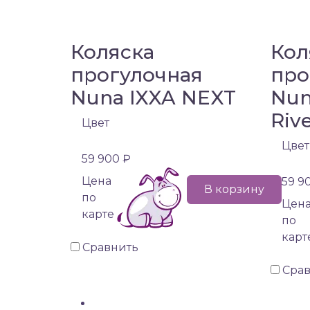
Коляска
Кол
прогулочная
про
Nuna IXXA NEXT
Nun
Riv
Цвет
Цвет
59 900 ₽
Цена
59 9
В корзину
по
Цен
карте
по
карт
Сравнить
Сра