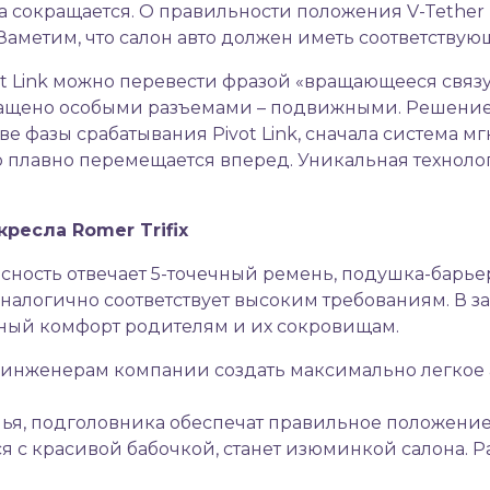
а сокращается. О правильности положения V-Tether
метим, что салон авто должен иметь соответствующ
ot Link можно перевести фразой «вращающееся связ
ащено особыми разъемами – подвижными. Решение 
две фазы срабатывания Pivot Link, сначала система 
о плавно перемещается вперед. Уникальная техно
ресла Romer Trifix
асность отвечает 5-точечный ремень, подушка-барье
аналогично соответствует высоким требованиям. В
ный комфорт родителям и их сокровищам.
нженерам компании создать максимально легкое ав
ья, подголовника обеспечат правильное положение
с красивой бабочкой, станет изюминкой салона. Р