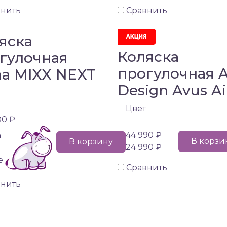
внить
Сравнить
яска
Коляска
гулочная
прогулочная 
a MIXX NEXT
Design Avus Ai
Цвет
00 ₽
44 990 ₽
а
В корзи
В корзину
24 990 ₽
е
Сравнить
внить