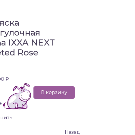
яска
гулочная
a IXXA NEXT
eted Rose
00 ₽
а
В корзину
е
внить
Назад