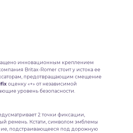
 оснащено инновационным креплением
омпания Britax-Romer стоит у истока ее
иксаторам, предотвращающим смещение
fix
оценку «+» от независимой
ающие уровень безопасности.
дусматривает 2 точки фиксации,
рный ремень. Кстати, символом эмблемы
ение, подстраивающееся под дорожную