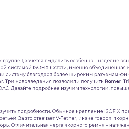
 к группе 1, хочется выделить особенно – изделие
рной системой ISOFIX (кстати, именно объединенная к
ли систему благодаря более широким разъемам-ф
ther. Три нововведения позволили получить
Romer Tri
AC. Давайте подробнее изучим технологии, повыш
 изучить подробности. Обычное
крепление ISOFIX
пре
тьей. За это отвечает V-Tether, иначе говоря, яко
корь. Отличительная черта якорного ремня – натяж