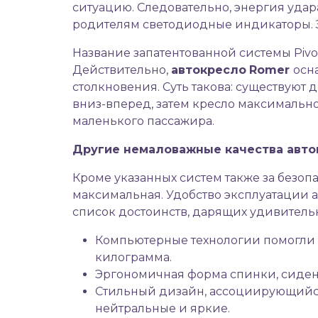
ситуацию. Следовательно, энергия удар
родителям светодиодные индикаторы. За
Название запатентованной системы Piv
Действительно,
автокресло
Romer
осн
столкновения. Суть такова: существуют 
вниз-вперед, затем кресло максимальн
маленького пассажира.
Другие немаловажные качества авток
Кроме указанных систем также за безоп
максимальная. Удобство эксплуатации 
список достоинств, дарящих удивитель
Компьютерные технологии помогли и
килограмма.
Эргономичная форма спинки, сиден
Стильный дизайн, ассоциирующийся 
нейтральные и яркие.