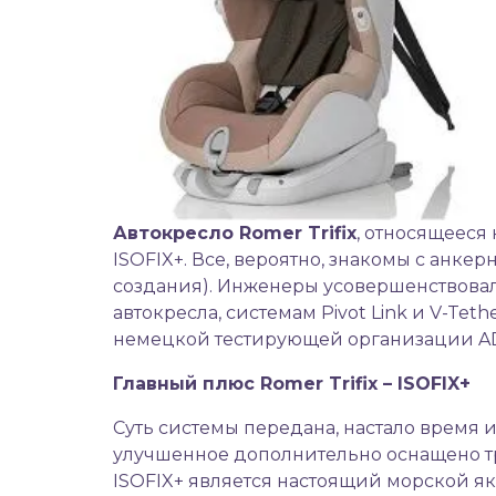
Автокресло
Romer Trifix
, относящееся
ISOFIX+. Все, вероятно, знакомы с анке
создания). Инженеры усовершенствова
автокресла, системам Pivot Link и V-Te
немецкой тестирующей организации AD
Главный плюс Romer Trifix – ISOFIX+
Суть системы передана, настало время
улучшенное дополнительно оснащено тре
ISOFIX+ является настоящий морской я