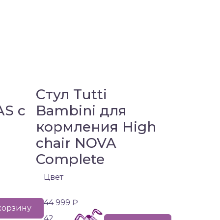
Стул Tutti
AS с
Bambini для
кормления High
chair NOVA
Complete
Цвет
44 999 ₽
корзину
42