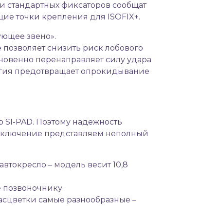
 и стандартных фиксаторов сообщат
ие точки крепления для ISOFIX+.
ующее звено».
позволяет снизить риск лобового
мгновенно перенаправляет силу удара
логия предотвращает опрокидывание
р SI-PAD. Поэтому надежность
 заключение представляем неполный
токресло – модель весит 10,8
 позвоночнику.
асцветки самые разнообразные –