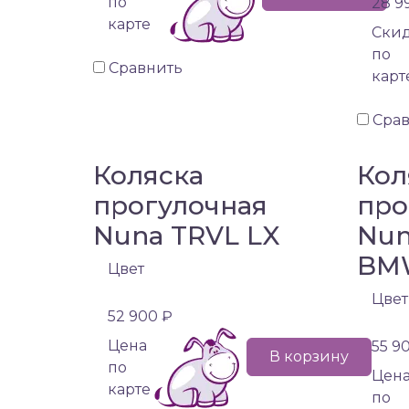
по
28 9
карте
Cки
по
Сравнить
карт
Сра
Коляска
Кол
прогулочная
про
Nuna TRVL LX
Nun
BM
Цвет
Цвет
52 900 ₽
Цена
55 9
В корзину
по
Цен
карте
по