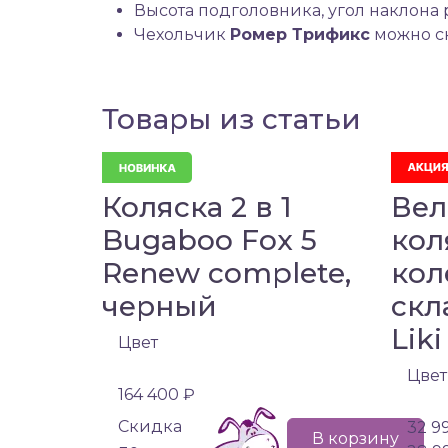
Высота подголовника, угол наклона
Чехольчик
Ромер Трификс
можно сн
Товары из статьи
Коляска 2 в 1
Вел
Bugaboo Fox 5
кол
Renew complete,
кол
черный
скл
Liki
Цвет
Цвет
164 400 ₽
Cкидка
32 9
В корзину