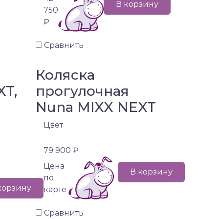
В корзину
750
₽
Сравнить
Коляска
XT,
прогулочная
Nuna MIXX NEXT
)
Цвет
79 900 ₽
Цена
В корзину
по
корзину
карте
Сравнить