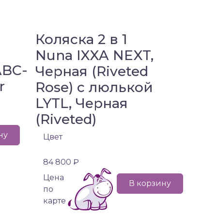
Коляска 2 в 1
Nuna IXXA NEXT,
ABC-
Черная (Riveted
r
Rose) с люлькой
LYTL, Черная
(Riveted)
ну
Цвет
84 800 ₽
Цена
В корзину
по
карте