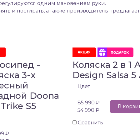
 регулируются одним мановением руки.
ять и постирать, а также производитель предлагае
осипед -
Коляска 2 в 1 
яска 3-х
Design Salsa 5 
есный
Цвет
адной Doona
85 990 ₽
 Trike S5
В корзи
54 990 ₽
Сравнить
99 ₽