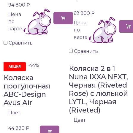
94 800 ₽
69 900 ₽
Цена
по
Цена
карте
по
карте
Сравнить
Сравнить
-44%
Коляска 2 в 1
Nuna IXXA NEXT,
Коляска
Черная (Riveted
прогулочная
Rose) с люлькой
ABC-Design
LYTL, Черная
Avus Air
(Riveted)
Цвет
Цвет
44 990 ₽