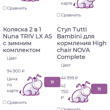
карте
Сравнить
Сравнить
Коляска 2 в 1
Стул Tutti
Nuna TRIV LX AS
Bambini для
с зимним
кормления High
комплектом
chair NOVA
Complete
Цвет
Цвет
94 900 ₽
44 999 ₽
Цена
по
42
карте
750
₽
Сравнить
Сравнить