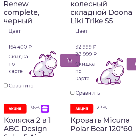
Renew
колесный
complete,
складной Doona
черный
Liki Trike S5
Цвет
Цвет
164 400 ₽
32 999 ₽
28 999 ₽
Cкидка
по
Cкидка
карте
по
карте
Сравнить
Сравнить
-36%
-23%
Коляска 2 в 1
Кровать Micuna
ABC-Design
Polar Bear 120*60