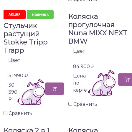
Коляска
прогулочная
Стульчик
Nuna MIXX NEXT
растущий
BMW
Stokke Tripp
Trapp
Цвет
Цвет
84 900 ₽
31 990 ₽
Цена
по
30
карте
390
₽
Сравнить
Сравнить
Коляска 2 в 1
Коляска