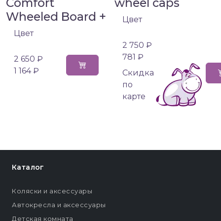
Comfort
wheel caps
Wheeled Board +
Цвет
Цвет
2 750 ₽
781 ₽
2 650 ₽
1 164 ₽
Cкидка
по
карте
Каталог
Коляски и аксессуары
Автокресла и аксессуары
Детская комната