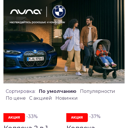
Сортировка:
По умолчанию
Популярности
По цене
C акцией
Новинки
-33%
-37%