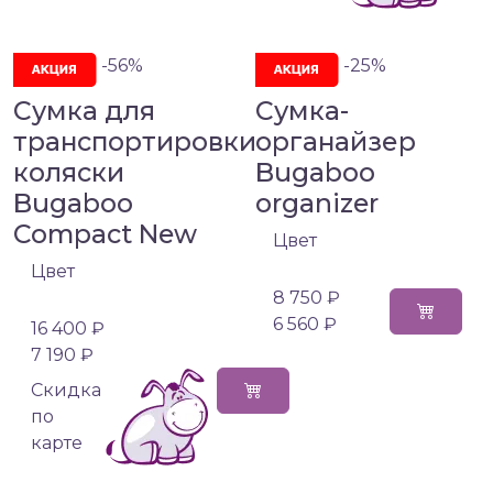
-56%
-25%
Сумка для
Сумка-
транспортировки
органайзер
коляски
Bugaboo
Bugaboo
organizer
Compact New
Цвет
Цвет
8 750 ₽
6 560 ₽
16 400 ₽
7 190 ₽
Cкидка
по
карте