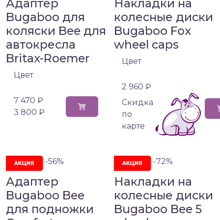
Адаптер
Накладки на
Bugaboo для
колесные диски
коляски Bee для
Bugaboo Fox
автокресла
wheel caps
Britax-Roemer
Цвет
Цвет
2 960 ₽
7 470 ₽
Cкидка
3 800 ₽
по
карте
-56%
-72%
Адаптер
Накладки на
Bugaboo Bee
колесные диски
для подножки
Bugaboo Bee 5