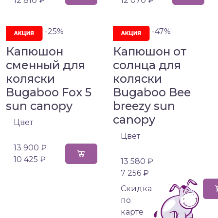
12 810 ₽
12 070 ₽
-25%
-47%
Капюшон
Капюшон от
сменный для
солнца для
коляски
коляски
Bugaboo Fox 5
Bugaboo Bee
sun canopy
breezy sun
canopy
Цвет
Цвет
13 900 ₽
10 425 ₽
13 580 ₽
7 256 ₽
Cкидка
по
карте