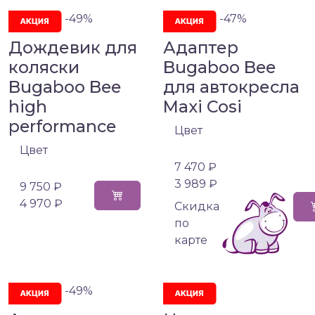
-49%
-47%
Дождевик для
Адаптер
коляски
Bugaboo Bee
Bugaboo Bee
для автокресла
high
Maxi Cosi
performance
Цвет
Цвет
7 470 ₽
3 989 ₽
9 750 ₽
4 970 ₽
Cкидка
по
карте
-49%