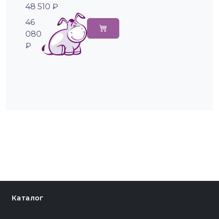
48 510 ₽
46
080
₽
Каталог