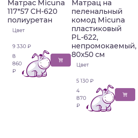
Матрас Micuna
Матрац на
117*57 CH-620
пеленальный
полиуретан
комод Micuna
пластиковый
Цвет
PL-622,
непромокаемый,
9 330 ₽
80х50 см
8
860
Цвет
₽
5 130 ₽
4
870
₽