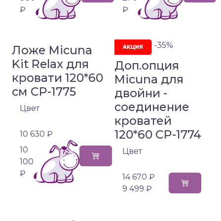
₽
₽
-35%
Ложе Micuna
Kit Relax для
Доп.опция
кровати 120*60
Micuna для
см CP-1775
двойни -
соединение
Цвет
кроватей
120*60 CP-1774
10 630 ₽
10
Цвет
100
₽
14 670 ₽
9 499 ₽