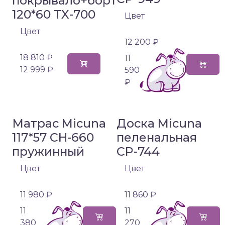
покрывало+борт
120*60 TX-700
Цвет
Цвет
12 200 ₽
18 810 ₽
11
12 999 ₽
590
₽
Матрас Micuna
Доска Micuna
117*57 CH-660
пеленальная
пружинный
CP-744
Цвет
Цвет
11 980 ₽
11 860 ₽
11
11
380
270