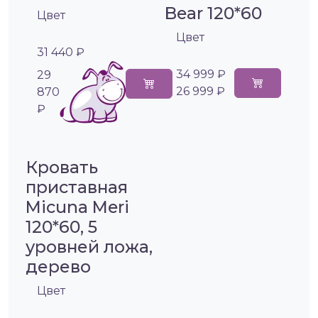
Bear 120*60
Цвет
Цвет
31 440 ₽
34 999 ₽
29
26 999 ₽
870
₽
Кровать
приставная
Micuna Meri
120*60, 5
уровней ложа,
дерево
Цвет