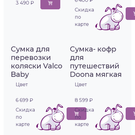
6 400 ₽
3 490 ₽
Cкидка
по
карте
Сумка для
Сумка- кофр
перевозки
для
коляски Valco
путешествий
Baby
Doona мягкая
Цвет
Цвет
6 699 ₽
8 599 ₽
Cкидка
Cкидка
по
по
карте
карте