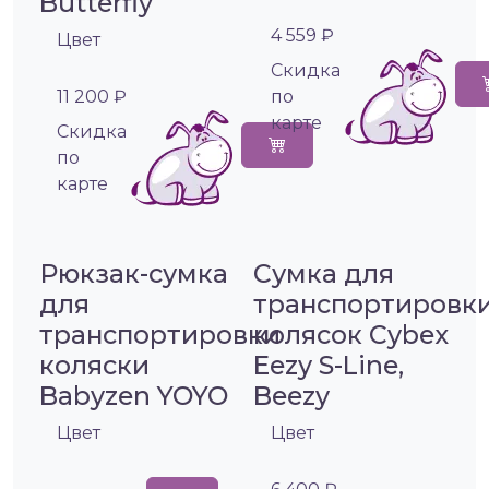
Butterfly
4 559 ₽
Цвет
Cкидка
11 200 ₽
по
карте
Cкидка
по
карте
Рюкзак-сумка
Сумка для
для
транспортировк
транспортировки
колясок Cybex
коляски
Eezy S-Line,
Babyzen YOYO
Beezy
Цвет
Цвет