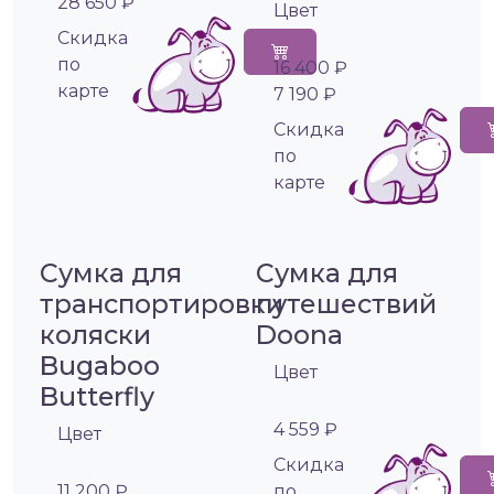
28 650 ₽
Цвет
Cкидка
по
16 400 ₽
карте
7 190 ₽
Cкидка
по
карте
Сумка для
Сумка для
транспортировки
путешествий
коляски
Doona
Bugaboo
Цвет
Butterfly
4 559 ₽
Цвет
Cкидка
11 200 ₽
по