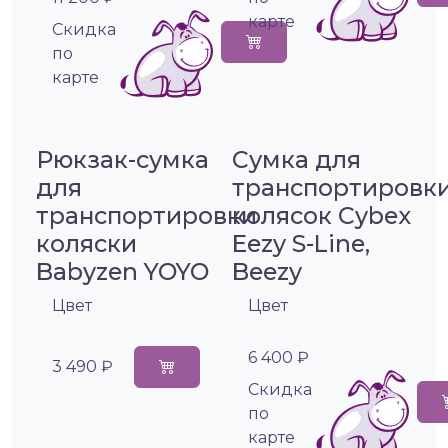
карте
Cкидка
по
карте
Рюкзак-сумка
Сумка для
для
транспортировк
транспортировки
колясок Cybex
коляски
Eezy S-Line,
Babyzen YOYO
Beezy
Цвет
Цвет
6 400 ₽
3 490 ₽
Cкидка
по
карте