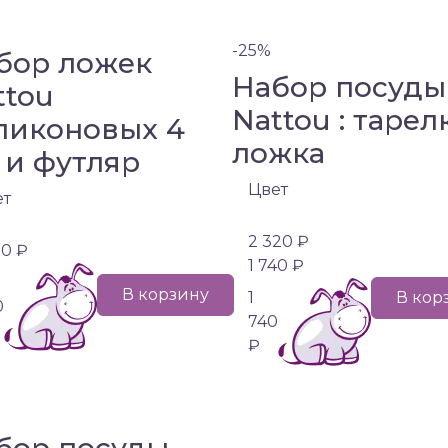
-25%
бор ложек
Набор посуды
ttou
Nattou : тарел
ликоновых 4
ложка
 и футляр
Цвет
ет
2 320 ₽
90 ₽
1 740 ₽
В корзину
1
В кор
0
740
₽