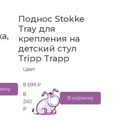
Поднос Stokke
Tray для
ка,
крепления на
детский стул
Tripp Trapp
Цвет
8 699 ₽
зину
8
В корзину
260
₽