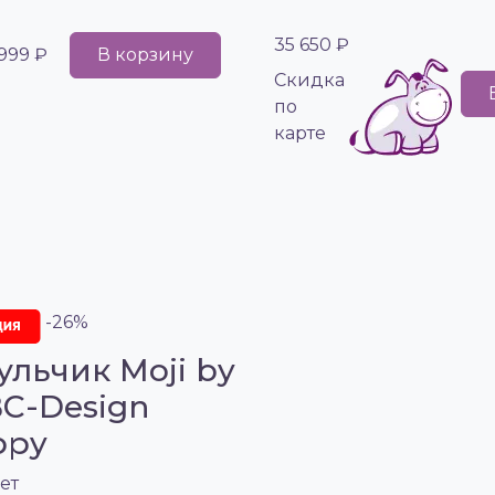
35 650 ₽
 999 ₽
В корзину
Cкидка
по
карте
-26%
ульчик Moji by
C-Design
ppy
ет