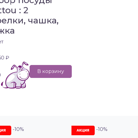
бор посуды
tou : 2
релки, чашка,
жка
ет
60 ₽
В корзину
0
-10%
-10%