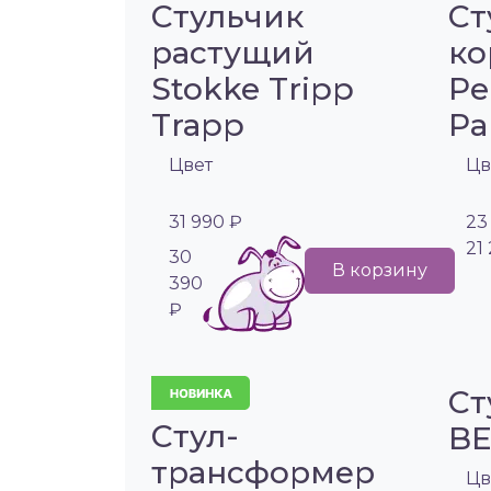
Стульчик
Ст
растущий
ко
Stokke Tripp
Pe
Trapp
Pa
Цвет
Цв
31 990 ₽
23
21
30
В корзину
390
₽
Ст
Стул-
BE
трансформер
Цв