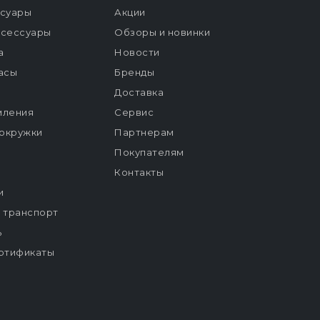
ссуары
Акции
ксессуары
Обзоры и новинки
а
Новости
расы
Бренды
Доставка
мления
Сервис
окружки
Партнерам
Покупателям
Контакты
и
й транспорт
ь
ртификаты