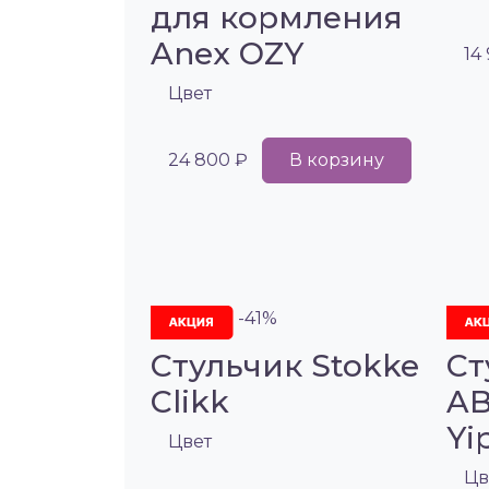
для кормления
Anex OZY
14
Цвет
24 800 ₽
В корзину
-41%
Стульчик Stokke
Ст
Clikk
AB
Yi
Цвет
Цв