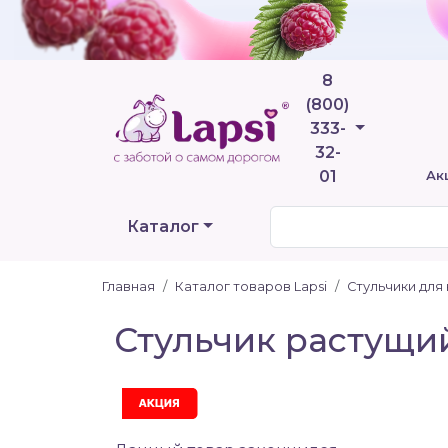
8
(800)
Телефоны
333-
32-
01
Ак
Каталог
Главная
Каталог товаров Lapsi
Стульчики для
Стульчик растущий
Акция