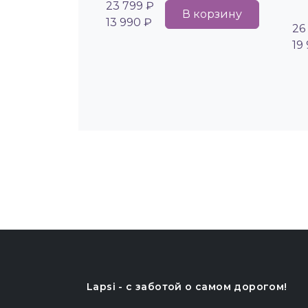
23 799 ₽
В корзину
13 990 ₽
26
19
Lapsi - c заботой о самом дорогом!