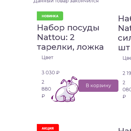
Данный товар закончился
На
Набор посуды
Na
Nattou: 2
си
тарелки, ложка
шт
Цвет
Цв
3 030 ₽
2 1
2
2
В корзину
880
08
₽
₽