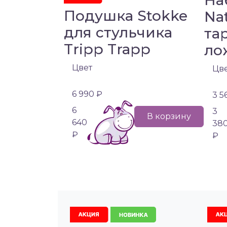
На
Подушка Stokke
Nat
для стульчика
та
Tripp Trapp
ло
Цвет
Цв
6 990 ₽
3 5
6
3
В корзину
640
38
₽
₽