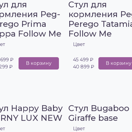
ул для
Стул для
рмления Peg-
кормления Pe
rego Prima
Perego Tatami
ppa Follow Me
Follow Me
ет
Цвет
 699 ₽
45 499 ₽
В корзину
В корзину
 299 ₽
40 899 ₽
ул Happy Baby
Стул Bugaboo
RNY LUX NEW
Giraffe base
ет
Цвет