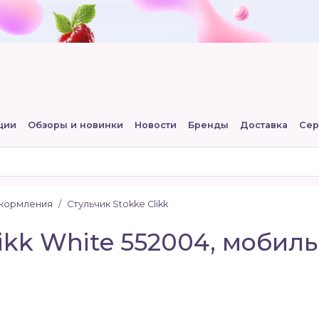
ции
Обзоры и новинки
Новости
Бренды
Доставка
Сер
 кормления
Стульчик Stokke Clikk
likk White 552004, мобиль