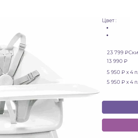
Цвет :
23 799 ₽
Ски
13 990 ₽
5 950 ₽ х 4 
5 950 ₽ х 4 