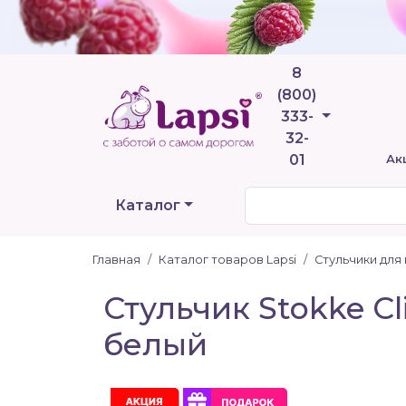
8
(800)
Телефоны
333-
32-
01
Ак
Каталог
Главная
Каталог товаров Lapsi
Стульчики для
Стульчик Stokke C
белый
Акция
С подарком