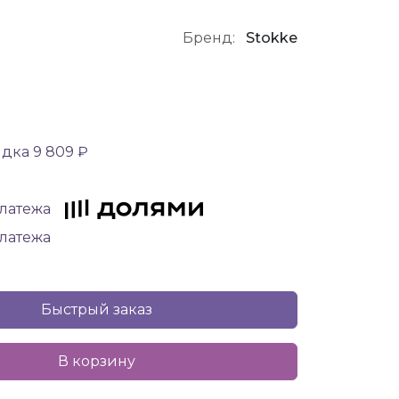
Бренд:
Stokke
дка 9 809 ₽
платежа
платежа
Быстрый заказ
В корзину