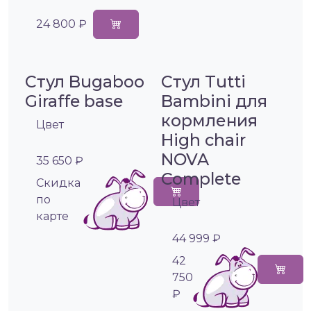
24 800 ₽
Стул Bugaboo
Стул Tutti
Giraffe base
Bambini для
кормления
Цвет
High chair
NOVA
35 650 ₽
Complete
Cкидка
по
Цвет
карте
44 999 ₽
42
750
₽