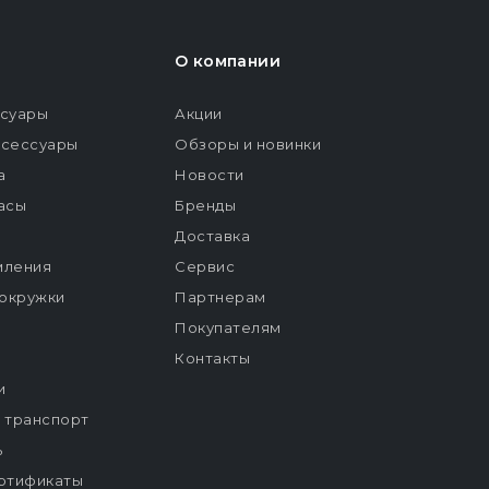
О компании
ссуары
Акции
ксессуары
Обзоры и новинки
а
Новости
расы
Бренды
Доставка
мления
Сервис
окружки
Партнерам
Покупателям
Контакты
и
й транспорт
ь
ртификаты