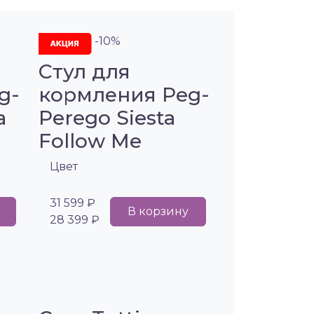
-10%
Стул для
g-
кормления Peg-
a
Perego Siesta
Follow Me
Цвет
31 599 ₽
В корзину
28 399 ₽