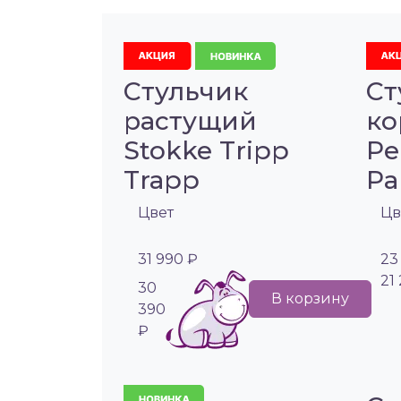
Стульчик
Ст
растущий
ко
Stokke Tripp
Pe
Trapp
Pa
Цвет
Цв
31 990 ₽
23
21
30
В корзину
390
₽