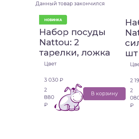
Данный товар закончился
На
Набор посуды
Na
Nattou: 2
си
тарелки, ложка
шт
Цвет
Цв
3 030 ₽
2 1
2
2
В корзину
880
08
₽
₽