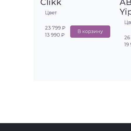
Clikk
AB
Yi
Цвет
Цв
23 799 ₽
В корзину
13 990 ₽
26
19