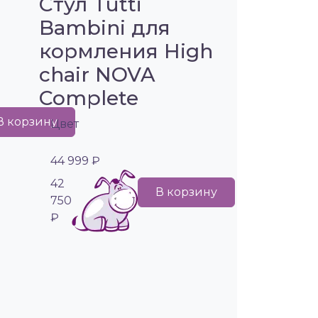
Стул Tutti
Bambini для
кормления High
chair NOVA
Complete
В корзину
Цвет
44 999 ₽
42
В корзину
750
₽