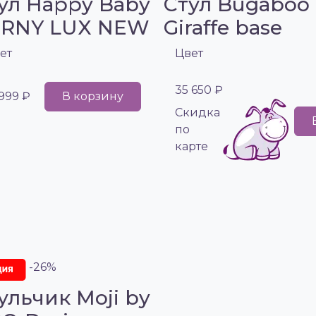
ул Happy Baby
Стул Bugaboo
RNY LUX NEW
Giraffe base
ет
Цвет
35 650 ₽
 999 ₽
В корзину
Cкидка
по
карте
-26%
ульчик Moji by