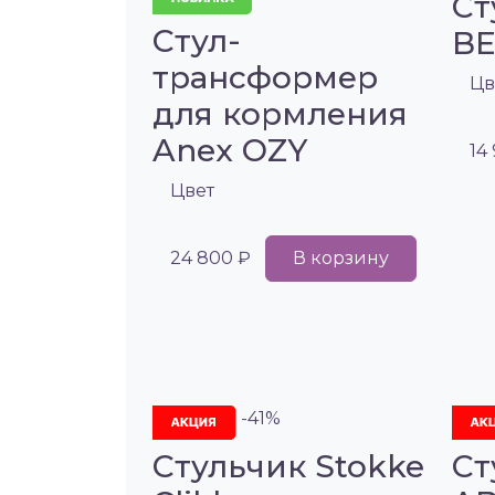
Ст
Стул-
BE
трансформер
Цв
для кормления
Anex OZY
14
Цвет
24 800 ₽
В корзину
-41%
Стульчик Stokke
Ст