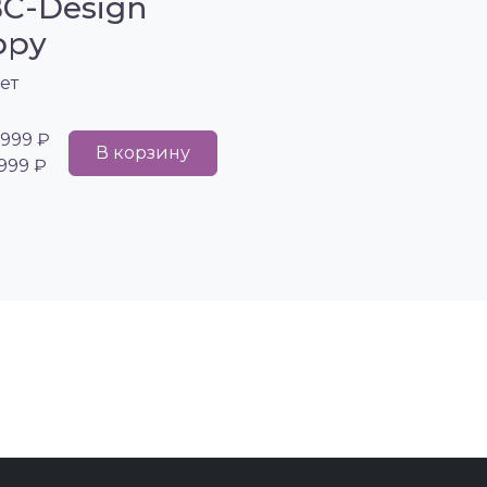
C-Design
ppy
ет
 999 ₽
В корзину
 999 ₽