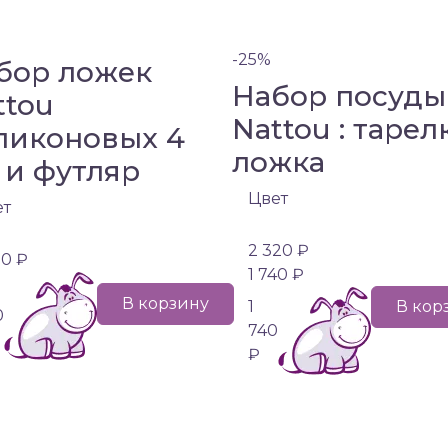
-25%
бор ложек
Набор посуды
ttou
Nattou : тарел
ликоновых 4
ложка
 и футляр
Цвет
ет
2 320 ₽
90 ₽
1 740 ₽
В корзину
1
В кор
0
740
₽