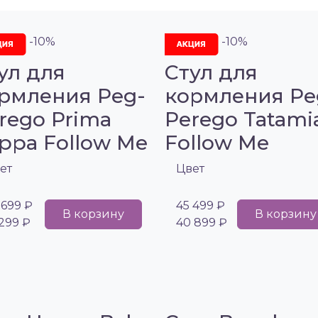
-10%
-10%
ул для
Стул для
рмления Peg-
кормления Pe
rego Prima
Perego Tatami
ppa Follow Me
Follow Me
ет
Цвет
 699 ₽
45 499 ₽
В корзину
В корзину
 299 ₽
40 899 ₽