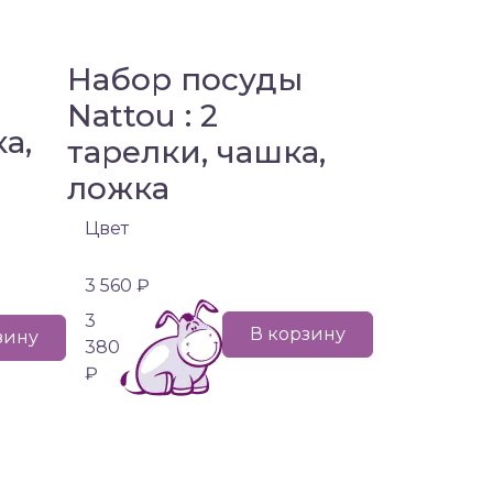
Набор посуды
Nattou : 2
ка,
тарелки, чашка,
ложка
Цвет
3 560 ₽
3
В корзину
зину
380
₽