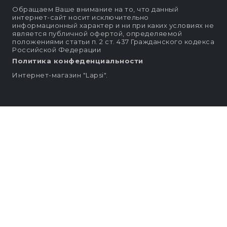
Обращаем Ваше внимание на то, что данный
интернет-сайт носит исключительно
информационный характер и ни при каких условиях не
является публичной офертой, определяемой
положениями статьи п. 2 ст. 437 Гражданского кодекса
Российской Федерации
Политика конфеденциальности
Интернет-магазин "Lapsi".