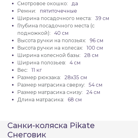
Смотровое окошко:
да
Ремни:
пятиточечные
Ширина посадочного места:
39 см
Глубина посадочного места (с
подножкой):
40 см
Высота ручки на полозьях:
96 см
Высота ручки на колесах:
100 см
Ширина колесной базы:
28 см
Ширина полозьев:
4 см
Вес:
11 кг
Размер рюкзака:
28х35 см
Размер матрасика сверху:
54 см
Размер матрасика снизу:
24 см
Длина матрасика:
68 см
Санки-коляска Pikate
Снеговик