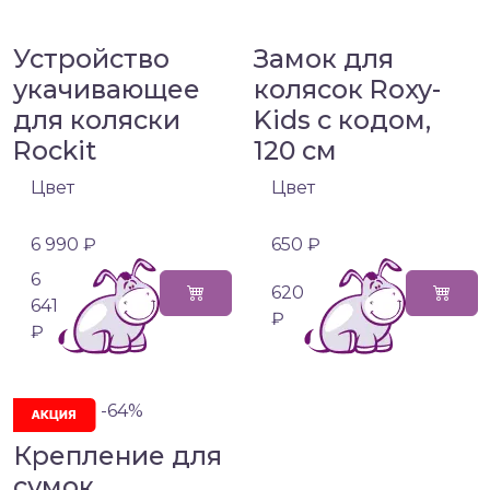
Устройство
Замок для
укачивающее
колясок Roxy-
для коляски
Kids с кодом,
Rockit
120 см
Цвет
Цвет
6 990 ₽
650 ₽
6
620
641
₽
₽
-64%
Крепление для
сумок