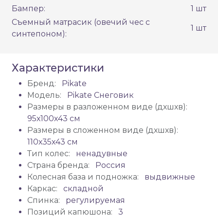
Бампер:
1 шт
Съемный матрасик (овечий чес с
1 шт
синтепоном):
Характеристики
Бренд:
Pikate
Модель:
Pikate Снеговик
Размеры в разложенном виде (дхшхв):
95х100х43 см
Размеры в сложенном виде (дхшхв):
110х35х43 см
Тип колес:
ненадувные
Страна бренда:
Россия
Колесная база и подножка:
выдвижные
Каркас:
складной
Спинка:
регулируемая
Позиций капюшона:
3