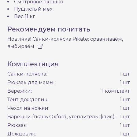
Смотровое окошко
Пушистый мех
Вес 11 кг
Рекомендуем почитать
Новинка! Санки-коляска Pikate: сравниваем,
выбираем
Комплектация
Санки-коляска:
1 шт
Рюкзак для мамы:
1 шт
Варежки:
1 комплект
Тент-дождевик:
1 шт
Чехол на ножки:
1 шт
Варежки (ткань Oxford, утеплитель флис):
1 шт
Рюкзак:
1 шт
Дождевик:
1 шт