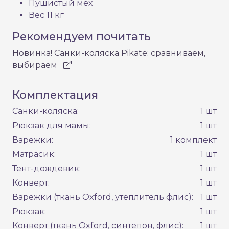
Пушистый мех
Вес 11 кг
Рекомендуем почитать
Новинка! Санки-коляска Pikate: сравниваем,
выбираем
Комплектация
Санки-коляска:
1 шт
Рюкзак для мамы:
1 шт
Варежки:
1 комплект
Матрасик:
1 шт
Тент-дождевик:
1 шт
Конверт:
1 шт
Варежки (ткань Oxford, утеплитель флис):
1 шт
Рюкзак:
1 шт
Конверт (ткань Oxford, синтепон, флис):
1 шт