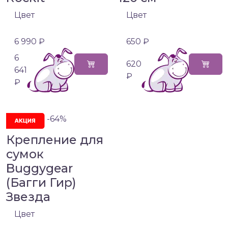
Цвет
Цвет
6 990 ₽
650 ₽
6
620
641
₽
₽
-64%
Крепление для
сумок
Buggygear
(Багги Гир)
Звезда
Цвет