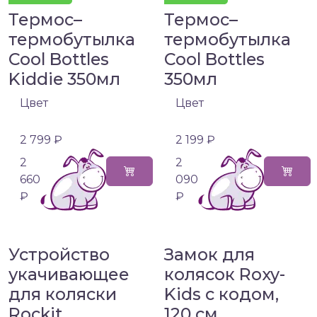
Термос–
Термос–
термобутылка
термобутылка
Cool Bottles
Cool Bottles
Kiddie 350мл
350мл
Цвет
Цвет
2 799 ₽
2 199 ₽
2
2
660
090
₽
₽
Устройство
Замок для
укачивающее
колясок Roxy-
для коляски
Kids с кодом,
Rockit
120 см