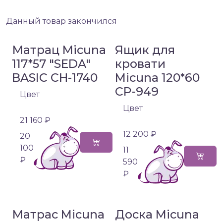
Данный товар закончился
Матрац Micuna
Ящик для
117*57 "SEDA"
кровати
BASIC CH-1740
Micuna 120*60
CP-949
Цвет
Цвет
21 160 ₽
12 200 ₽
20
100
11
₽
590
₽
Матрас Micuna
Доска Micuna