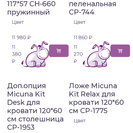
117*57 CH-660
пеленальная
пружинный
CP-744
Цвет
Цвет
11 980 ₽
11 860 ₽
11
11
380
270
₽
₽
Доп.опция
Ложе Micuna
Micuna Kit
Kit Relax для
Desk для
кровати 120*60
кровати 120*60
см CP-1775
см столешница
Цвет
CP-1953