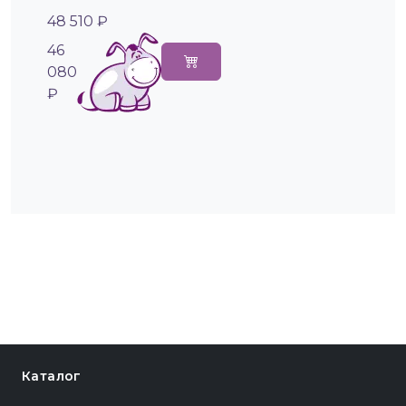
48 510 ₽
46
080
₽
Каталог