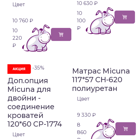
10 630 ₽
Цвет
10
10 760 ₽
100
₽
10
220
₽
-35%
Матрас Micuna
117*57 CH-620
Доп.опция
полиуретан
Micuna для
двойни -
Цвет
соединение
кроватей
9 330 ₽
120*60 CP-1774
8
860
Цвет