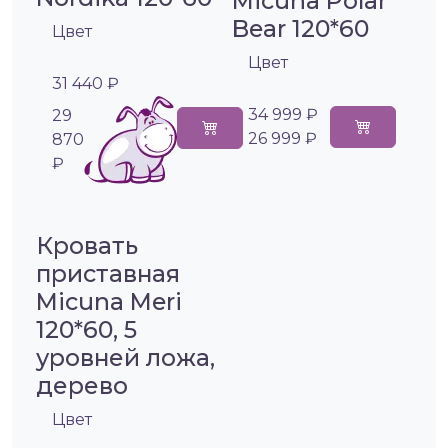
Micuna Polar
Bear 120*60
Цвет
Цвет
31 440 ₽
34 999 ₽
29
26 999 ₽
870
₽
Кровать
приставная
Micuna Meri
120*60, 5
уровней ложа,
дерево
Цвет