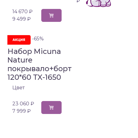
₽
14 670 ₽
9 499 ₽
-65%
Набор Micuna
Nature
покрывало+борт
120*60 TX-1650
Цвет
23 060 ₽
7 999 ₽