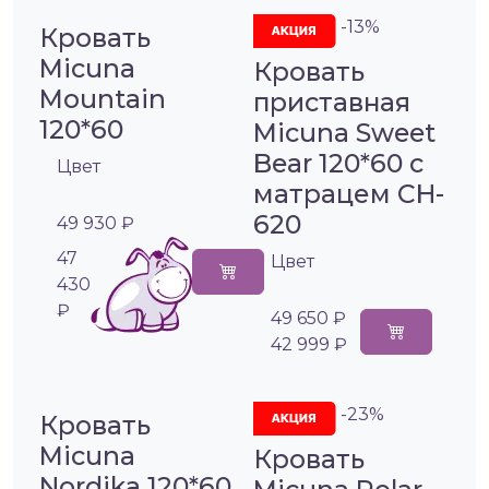
-13%
Кровать
Micuna
Кровать
Mountain
приставная
120*60
Micuna Sweet
Bear 120*60 с
Цвет
матрацем CH-
620
49 930 ₽
47
Цвет
430
₽
49 650 ₽
42 999 ₽
-23%
Кровать
Micuna
Кровать
Nordika 120*60