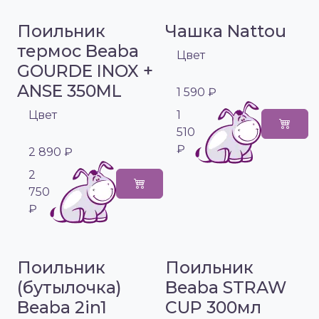
Поильник
Чашка Nattou
термос Beaba
Цвет
GOURDE INOX +
ANSE 350ML
1 590 ₽
Цвет
1
510
₽
2 890 ₽
2
750
₽
Поильник
Поильник
(бутылочка)
Beaba STRAW
Beaba 2in1
CUP 300мл