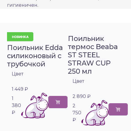
гигиеничен.
Поильник
термос Beaba
Поильник Edda
ST STEEL
силиконовый с
STRAW CUP
трубочкой
250 мл
Цвет
Цвет
1 449 ₽
2 890 ₽
1
380
2
₽
750
₽