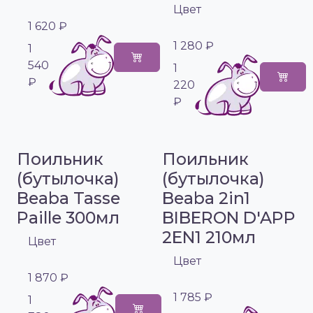
Цвет
1 620 ₽
1 280 ₽
1
540
1
₽
220
₽
Поильник
Поильник
(бутылочка)
(бутылочка)
Beaba Tasse
Beaba 2in1
Paille 300мл
BIBERON D'APP
2EN1 210мл
Цвет
Цвет
1 870 ₽
1 785 ₽
1