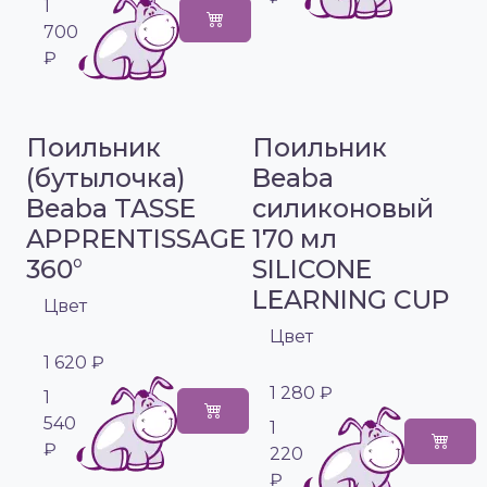
1
700
₽
Поильник
Поильник
(бутылочка)
Beaba
Beaba TASSE
силиконовый
APPRENTISSAGE
170 мл
360°
SILICONE
LEARNING CUP
Цвет
Цвет
1 620 ₽
1 280 ₽
1
540
1
₽
220
₽