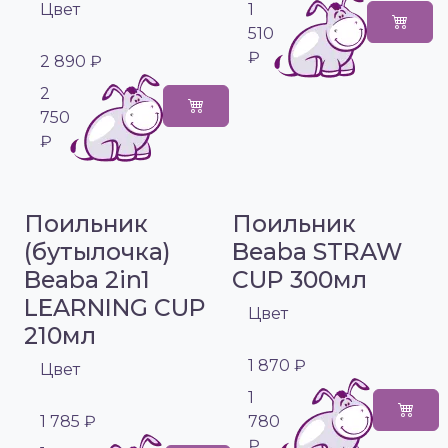
Цвет
1
510
₽
2 890 ₽
2
750
₽
Поильник
Поильник
(бутылочка)
Beaba STRAW
Beaba 2in1
CUP 300мл
LEARNING CUP
Цвет
210мл
1 870 ₽
Цвет
1
1 785 ₽
780
₽