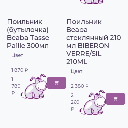
Поильник
Поильник
(бутылочка)
Beaba
Beaba Tasse
стеклянный 210
Paille 300мл
мл BIBERON
VERRE/SIL
Цвет
210ML
1 870 ₽
Цвет
1
780
2 380 ₽
₽
2
260
₽