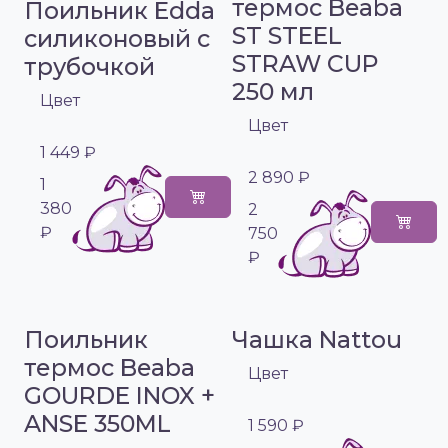
термос Beaba
Поильник Edda
ST STEEL
силиконовый с
STRAW CUP
трубочкой
250 мл
Цвет
Цвет
1 449 ₽
2 890 ₽
1
380
2
₽
750
₽
Поильник
Чашка Nattou
термос Beaba
Цвет
GOURDE INOX +
ANSE 350ML
1 590 ₽