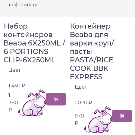
шеф-повара!
Набор
Контейнер
контейнеров
Beaba для
Beaba 6X250ML /
варки круп/
6 PORTIONS
пасты
CLIP-6X250ML
PASTA/RICE
COOK BBK
Цвет
EXPRESS
1 450 ₽
Цвет
1
380
1 020 ₽
₽
970
₽