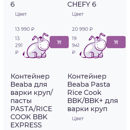
6
CHEFY 6
Цвет
Цвет
13 990 ₽
20 990 ₽
13
19
291
941
₽
₽
Контейнер
Контейнер
Beaba для
Beaba Pasta
варки круп/
Rice Cook
пасты
BBK/BBK+ для
PASTA/RICE
варки круп
COOK BBK
Цвет
EXPRESS