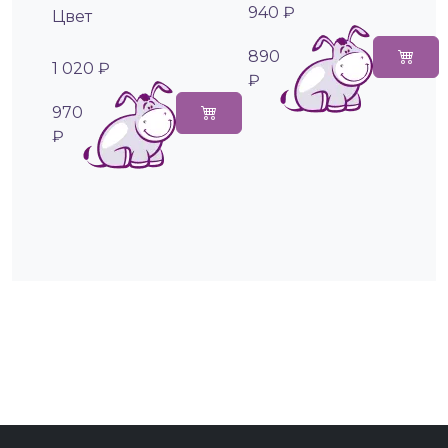
940 ₽
Цвет
890
1 020 ₽
₽
970
₽