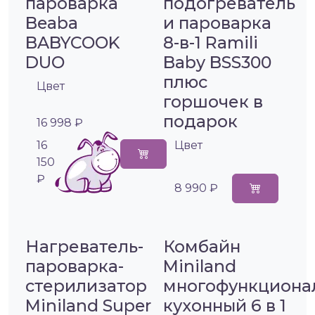
пароварка
подогреватель
Beaba
и пароварка
BABYCOOK
8-в-1 Ramili
DUO
Baby BSS300
плюс
Цвет
горшочек в
подарок
16 998 ₽
16
Цвет
150
₽
8 990 ₽
Нагреватель-
Комбайн
пароварка-
Miniland
стерилизатор
многофункциона
Miniland Super
кухонный 6 в 1