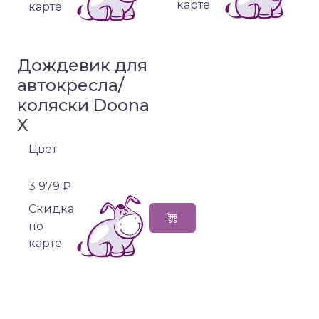
карте
карте
Дождевик для
автокресла/
коляски Doona
X
Цвет
3 979 ₽
Cкидка
по
карте