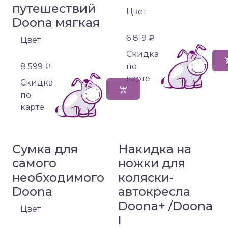
путешествий
Цвет
Doona мягкая
6 819 ₽
Цвет
Cкидка
8 599 ₽
по
карте
Cкидка
по
карте
Сумка для
Накидка на
самого
ножки для
необходимого
коляски-
Doona
автокресла
Doona+ /Doona
Цвет
I