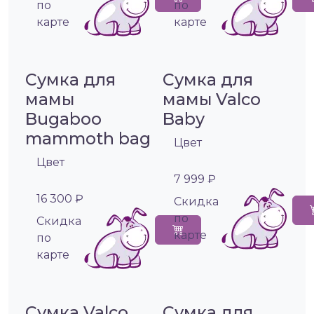
по
по
карте
карте
Сумка для
Сумка для
мамы
мамы Valco
Bugaboo
Baby
mammoth bag
Цвет
Цвет
7 999 ₽
16 300 ₽
Cкидка
по
Cкидка
карте
по
карте
Сумка Valco
Сумка для