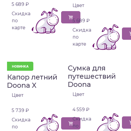
5 689 ₽
Цвет
Cкидка
по
5 689 ₽
карте
Cкидка
по
карте
Сумка для
путешествий
Капор летний
Doona
Doona X
Цвет
Цвет
4 559 ₽
5 739 ₽
Cкидка
Cкидка
по
по