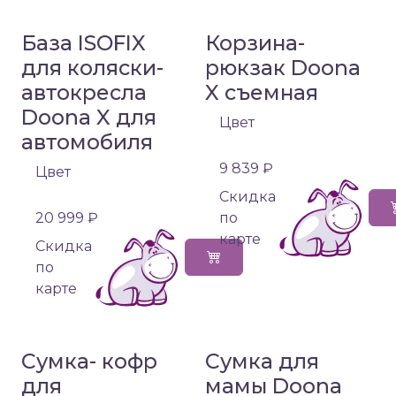
База ISOFIX
Корзина-
для коляски-
рюкзак Doona
автокресла
X съемная
Doona X для
Цвет
автомобиля
9 839 ₽
Цвет
Cкидка
20 999 ₽
по
карте
Cкидка
по
карте
Сумка- кофр
Сумка для
для
мамы Doona