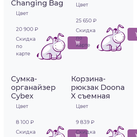
Changing Bag
Цвет
Цвет
25 650 ₽
20 900 ₽
Cкидка
по
Cкидка
карте
по
карте
Сумка-
Корзина-
органайзер
рюкзак Doona
Cybex
X съемная
Цвет
Цвет
8 100 ₽
9 839 ₽
Cкидка
Cкидка