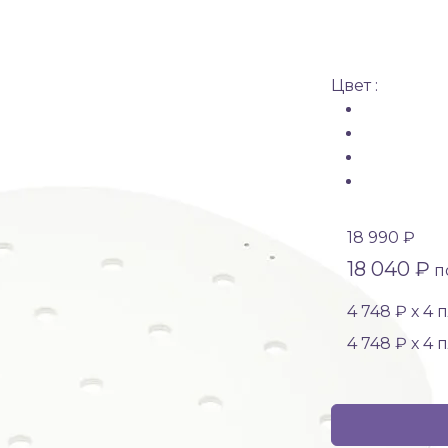
Цвет :
18 990 ₽
18 040 ₽
по
4 748 ₽ х 4 
4 748 ₽ х 4 