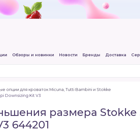
ции
Обзоры и новинки
Новости
Бренды
Доставка
Сер
 опции для кроваток Micuna, Tutti Bambini и Stokke
i Downsizing Kit V3
ьшения размера Stokke S
V3 644201