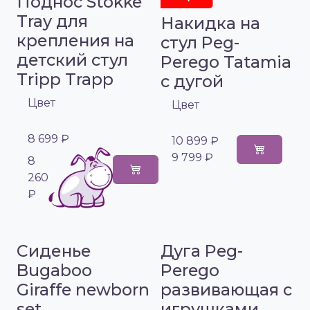
Поднос Stokke
Tray для
Накидка на
крепления на
стул Peg-
детский стул
Perego Tatamia
Tripp Trapp
с дугой
Цвет
Цвет
8 699 ₽
10 899 ₽
9 799 ₽
8
260
₽
Сиденье
Дуга Peg-
Bugaboo
Perego
Giraffe newborn
развивающая с
set
игрушками