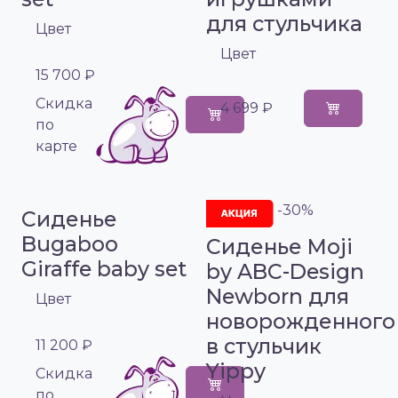
для стульчика
Цвет
Цвет
15 700 ₽
Cкидка
4 699 ₽
по
карте
-30%
Сиденье
Bugaboo
Сиденье Moji
Giraffe baby set
by ABC-Design
Newborn для
Цвет
новорожденного
в стульчик
11 200 ₽
Yippy
Cкидка
по