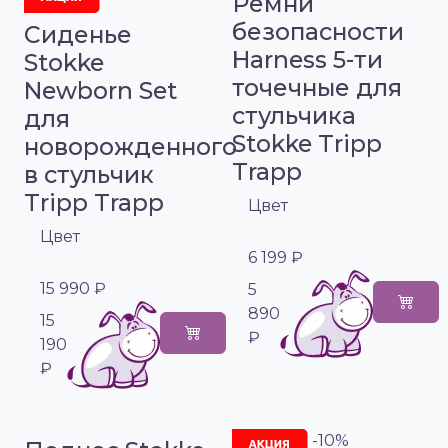
Ремни
безопасности
Сиденье
Harness 5-ти
Stokke
точечные для
Newborn Set
стульчика
для
Stokke Tripp
новорожденного
Trapp
в стульчик
Tripp Trapp
Цвет
Цвет
6 199 ₽
15 990 ₽
5
890
15
₽
190
₽
-10%