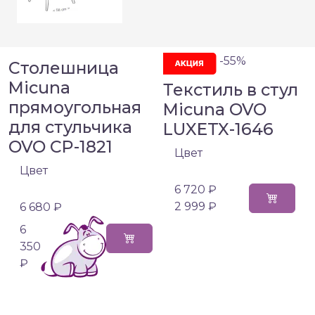
-55%
Столешница
Micuna
Текстиль в стул
прямоугольная
Micuna OVO
для стульчика
LUXETX-1646
OVO CP-1821
Цвет
Цвет
6 720 ₽
2 999 ₽
6 680 ₽
6
350
₽