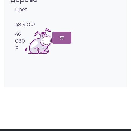
Цвет
48 510 ₽
46
080
₽