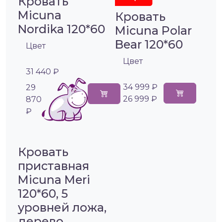
Кровать
Micuna
Кровать
Nordika 120*60
Micuna Polar
Bear 120*60
Цвет
Цвет
31 440 ₽
34 999 ₽
29
26 999 ₽
870
₽
Кровать
приставная
Micuna Meri
120*60, 5
уровней ложа,
дерево