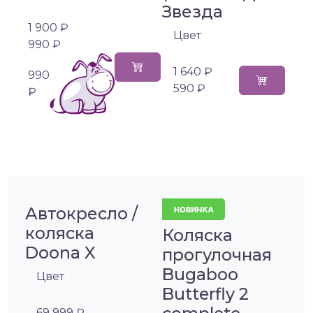
Звезда
1 900 ₽
Цвет
990 ₽
1 640 ₽
990
590 ₽
₽
Автокресло /
коляска
Коляска
Doona X
прогулочная
Bugaboo
Цвет
Butterfly 2
69 999 ₽