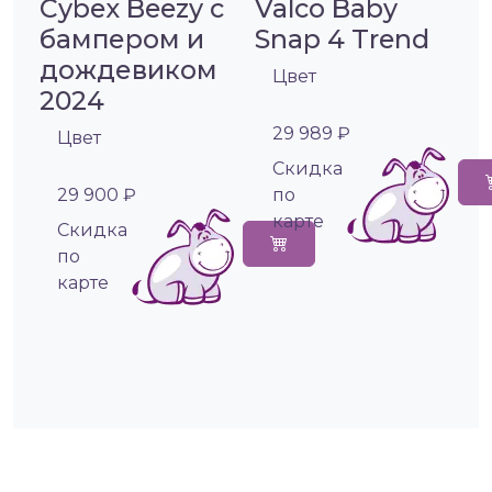
Cybex Beezy с
Valco Baby
бампером и
Snap 4 Trend
дождевиком
Цвет
2024
29 989 ₽
Цвет
Cкидка
29 900 ₽
по
карте
Cкидка
по
карте