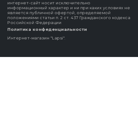
интернет-сайт носит исключительно
информационный характер и ни при каких условиях не
является публичной офертой, определяемой
положениями статьи п. 2 ст. 437 Гражданского кодекса
Российской Федерации
Политика конфеденциальности
Интернет-магазин "Lapsi".