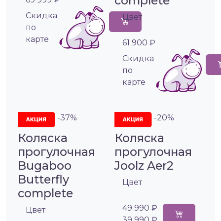
complete
Cкидка
Цвет
по
карте
61 900 ₽
Cкидка
по
карте
-37%
-20%
Коляска
Коляска
прогулочная
прогулочная
Bugaboo
Joolz Aer2
Butterfly
Цвет
complete
49 990 ₽
Цвет
39 990 ₽