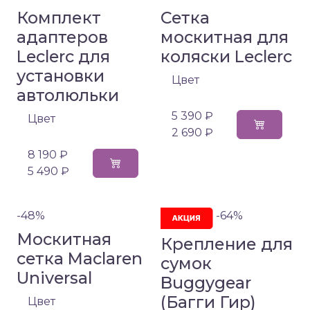
Комплект
Сетка
адаптеров
москитная для
Leclerc для
коляски Leclerc
установки
Цвет
автолюльки
5 390 ₽
Цвет
2 690 ₽
8 190 ₽
5 490 ₽
-48%
-64%
Москитная
Крепление для
сетка Maclaren
сумок
Universal
Buggygear
(Багги Гир)
Цвет