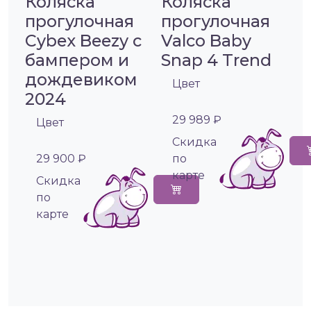
Коляска
Коляска
прогулочная
прогулочная
Cybex Beezy с
Valco Baby
бампером и
Snap 4 Trend
дождевиком
Цвет
2024
29 989 ₽
Цвет
Cкидка
29 900 ₽
по
карте
Cкидка
по
карте