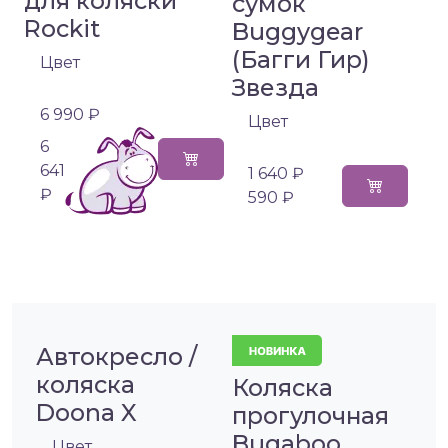
для коляски
сумок
Rockit
Buggygear
(Багги Гир)
Цвет
Звезда
6 990 ₽
Цвет
6
641
1 640 ₽
₽
590 ₽
Автокресло /
коляска
Коляска
Doona X
прогулочная
Bugaboo
Цвет