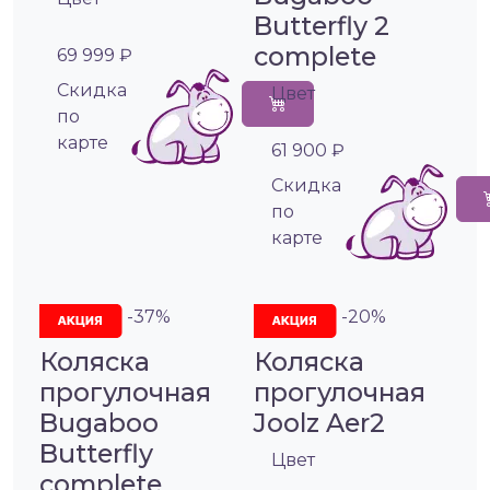
Butterfly 2
complete
69 999 ₽
Cкидка
Цвет
по
карте
61 900 ₽
Cкидка
по
карте
-37%
-20%
Коляска
Коляска
прогулочная
прогулочная
Bugaboo
Joolz Aer2
Butterfly
Цвет
complete