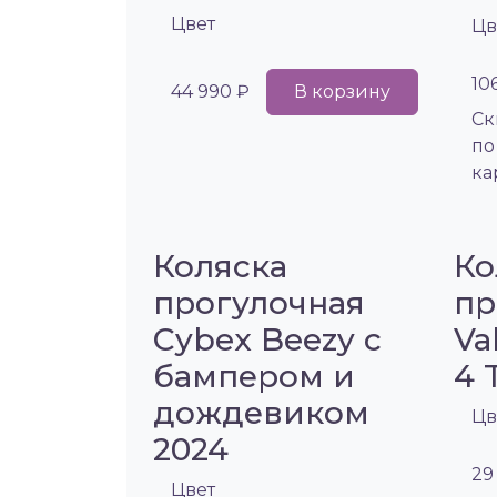
Цвет
Цв
10
44 990 ₽
В корзину
Cк
по
ка
Коляска
Ко
прогулочная
пр
Cybex Beezy с
Va
бампером и
4 
дождевиком
Цв
2024
29
Цвет