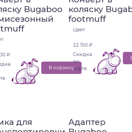
ляску Bugaboo
коляску Buga
мисезонный
footmuff
otmuff
Цвет
ет
22 150 ₽
Cкидка
100 ₽
по
идка
В корзину
карте
те
мка для
Адаптер
анспортировки
Bugaboo