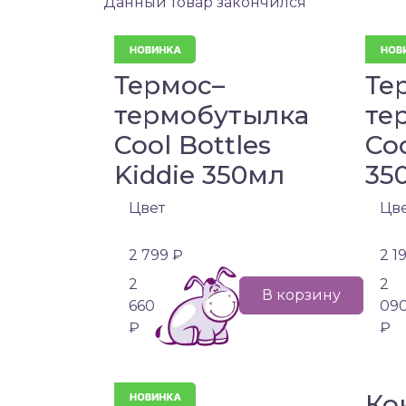
Данный товар закончился
Термос–
Те
термобутылка
те
Cool Bottles
Coo
Kiddie 350мл
35
Цвет
Цв
2 799 ₽
2 1
2
2
В корзину
660
09
₽
₽
Ко