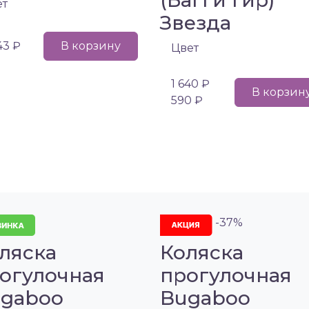
(Багги Гир)
ет
Звезда
43 ₽
В корзину
Цвет
1 640 ₽
В корзин
590 ₽
-37%
ляска
Коляска
огулочная
прогулочная
gaboo
Bugaboo