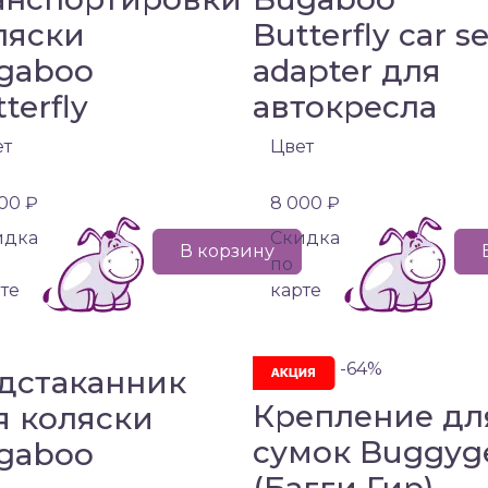
ляски
Butterfly car s
gaboo
adapter для
terfly
автокресла
ет
Цвет
200 ₽
8 000 ₽
идка
Cкидка
В корзину
по
те
карте
-64%
дстаканник
Крепление дл
я коляски
сумок Buggyg
gaboo