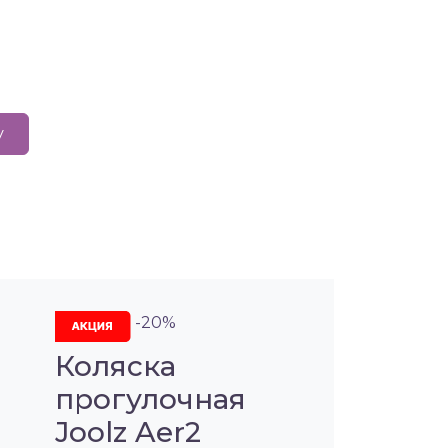
у
-20%
Коляска
прогулочная
Joolz Aer2