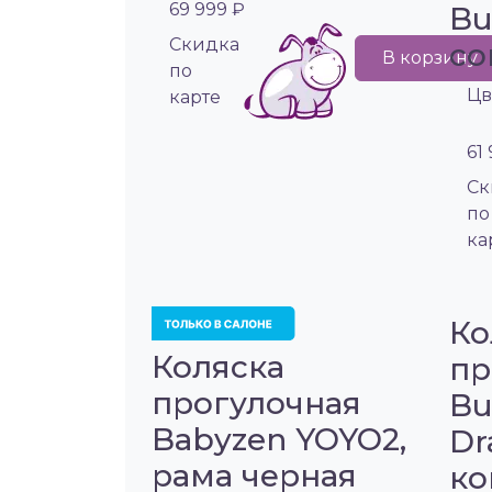
69 999 ₽
Bu
Cкидка
co
В корзину
по
Цв
карте
61
Cк
по
ка
Ко
Коляска
пр
прогулочная
Bu
Babyzen YOYO2,
Dr
рама черная
ко