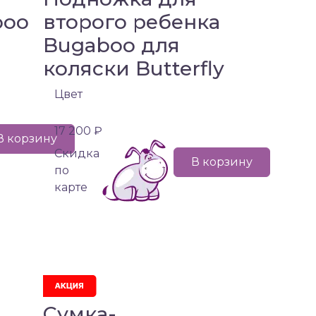
boo
второго ребенка
Bugaboo для
коляски Butterfly
Цвет
17 200 ₽
В корзину
Cкидка
В корзину
по
карте
Сумка-