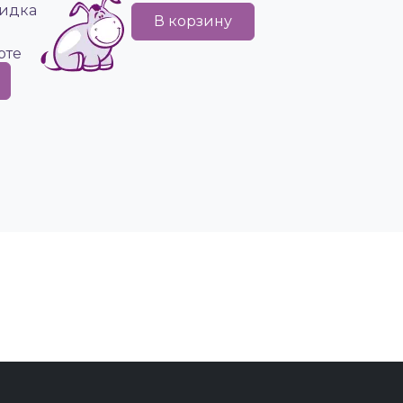
идка
В корзину
рте