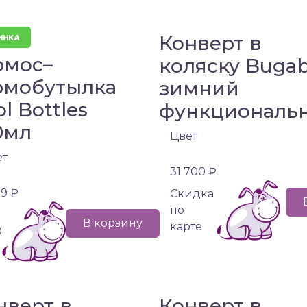
Конверт в
рмос–
коляску Buga
рмобутылка
зимний
l Bottles
функциональ
0мл
Цвет
ет
31 700 ₽
99 ₽
Cкидка
по
В корзину
карте
0
нверт в
Конверт в