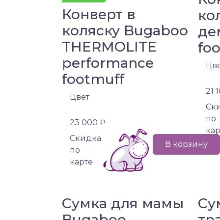
Конверт в
ко
коляску Bugaboo
де
THERMOLITE
fo
performance
Цв
footmuff
21 
Цвет
Cк
по
23 000 ₽
кар
Cкидка
В корзину
по
карте
Сумка для мамы
Су
Bugaboo
тр