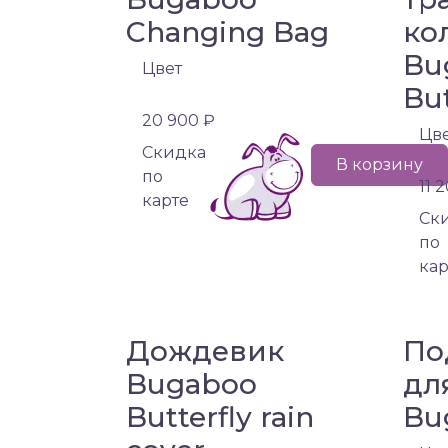
Changing Bag
ко
Bu
Цвет
But
20 900 ₽
Цв
Cкидка
В корзину
по
11 
карте
Cк
по
кар
Дождевик
По
Bugaboo
дл
Butterfly rain
Bu