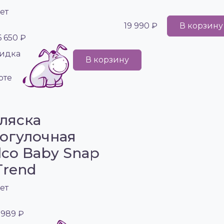
ет
19 990 ₽
В корзину
6 650 ₽
идка
В корзину
рте
ляска
огулочная
lco Baby Snap
Trend
ет
 989 ₽