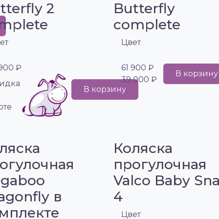
tterfly 2
Butterfly
mplete
complete
ет
Цвет
 900 ₽
61 900 ₽
В корзину
39 000 ₽
идка
В корзину
рте
ляска
Коляска
огулочная
прогулочная
gaboo
Valco Baby Sn
agonfly в
4
мплекте
Цвет