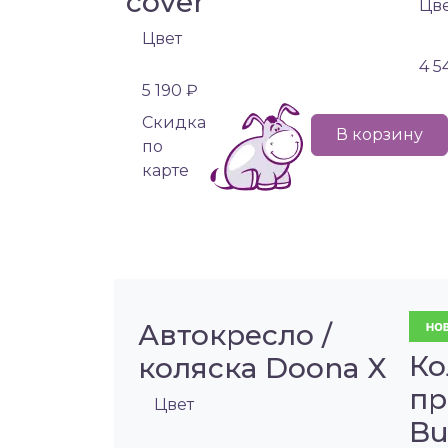
cover
Цв
Цвет
4 5
5 190 ₽
Cкидка
В корзину
по
карте
Автокресло /
Ко
коляска Doona X
пр
Цвет
Bu