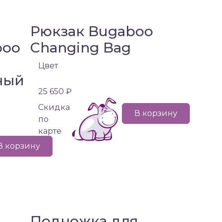
Рюкзак Bugaboo
boo
Changing Bag
Цвет
ный
25 650 ₽
Cкидка
В корзину
по
карте
В корзину
Подножка для