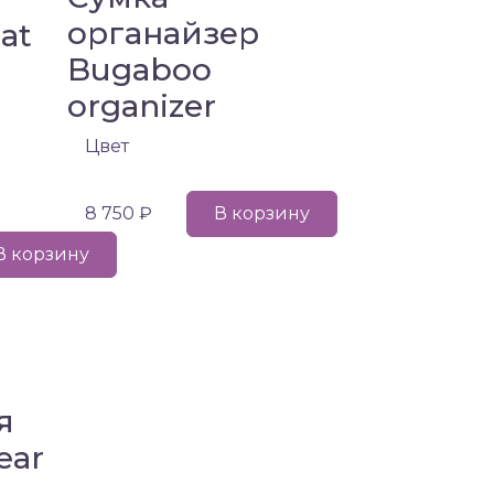
органайзер
eat
Bugaboo
organizer
Цвет
8 750 ₽
В корзину
В корзину
я
ear