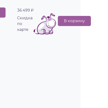
36 499 ₽
Cкидка
В корзину
по
карте